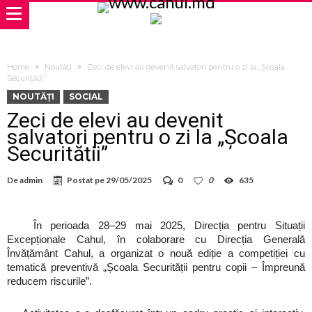
Home
Noutăți
Zeci de elevi au devenit salvatori pentru o zi la „Școala
Securității”
NOUTĂȚI
SOCIAL
Zeci de elevi au devenit
salvatori pentru o zi la „Școala
Securității”
De
admin
Postat pe
29/05/2025
0
0
635
În perioada 28–29 mai 2025, Direcția pentru Situații
Excepționale Cahul, în colaborare cu Direcția Generală
Învățământ Cahul, a organizat o nouă ediție a competiției cu
tematică preventivă „Școala Securității pentru copii – Împreună
reducem riscurile”.