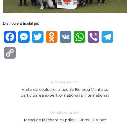
Distribuie articolul pe:
Facebook
Messenger
Twitter
Odnoklassniki
VK
WhatsApp
Viber
Telegra
Copy
Link
Articolul anterior
Vizite de evaluare la lacurile Beleu și Manta cu
participarea experților naționali și internaționali
Următorul articol
Mesaj de felicitare cu prilejul Ultimului sunet