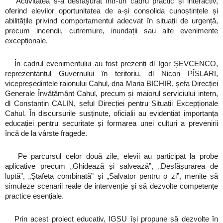
Activitatea s-a desfășurat într-un cadru practic și interactiv,
oferind elevilor oportunitatea de a-și consolida cunoștințele și
abilitățile privind comportamentul adecvat în situații de urgență,
precum incendii, cutremure, inundații sau alte evenimente
excepționale.
În cadrul evenimentului au fost prezenți dl Igor ȘEVCENCO,
reprezentantul Guvernului în teritoriu, dl Nicon PÎSLARI,
vicepreședintele raionului Cahul, dna Maria BICHIR, șefa Direcției
Generale Învățământ Cahul, precum și maiorul serviciului intern,
dl Constantin CALIN, șeful Direcției pentru Situații Excepționale
Cahul. În discursurile susținute, oficialii au evidențiat importanța
educației pentru securitate și formarea unei culturi a prevenirii
încă de la vârste fragede.
Pe parcursul celor două zile, elevii au participat la probe
aplicative precum „Ghidează și salvează”, „Desfășurarea de
luptă”, „Ștafeta combinată” și „Salvator pentru o zi”, menite să
simuleze scenarii reale de intervenție și să dezvolte competențe
practice esențiale.
Prin acest proiect educativ, IGSU își propune să dezvolte în