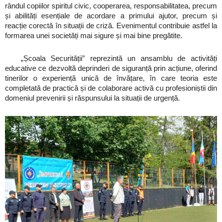
rândul copiilor spiritul civic, cooperarea, responsabilitatea, precum
și abilități esențiale de acordare a primului ajutor, precum și
reacție corectă în situații de criză. Evenimentul contribuie astfel la
formarea unei societăți mai sigure și mai bine pregătite.
„Școala Securității” reprezintă un ansamblu de activități
educative ce dezvoltă deprinderi de siguranță prin acțiune, oferind
tinerilor o experiență unică de învățare, în care teoria este
completată de practică și de colaborare activă cu profesioniștii din
domeniul prevenirii și răspunsului la situații de urgență.