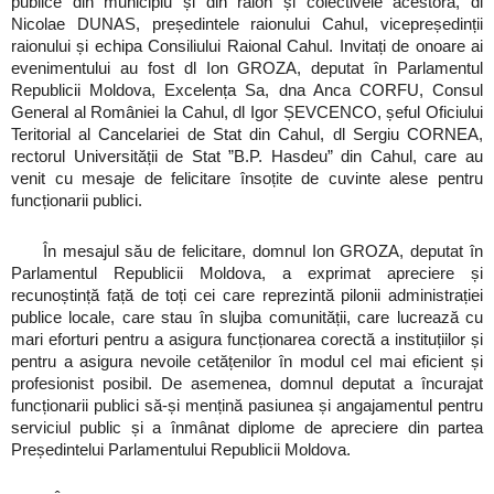
publice din municipiu și din raion și colectivele acestora, dl
Nicolae DUNAS, președintele raionului Cahul, vicepreședinții
raionului și echipa Consiliului Raional Cahul. Invitați de onoare ai
evenimentului au fost dl Ion GROZA, deputat în Parlamentul
Republicii Moldova, Excelența Sa, dna Anca CORFU, Consul
General al României la Cahul, dl Igor ȘEVCENCO, șeful Oficiului
Teritorial al Cancelariei de Stat din Cahul, dl Sergiu CORNEA,
rectorul Universității de Stat ”B.P. Hasdeu” din Cahul, care au
venit cu mesaje de felicitare însoțite de cuvinte alese pentru
funcționarii publici.
În mesajul său de felicitare, domnul Ion GROZA, deputat în
Parlamentul Republicii Moldova, a exprimat apreciere și
recunoștință față de toți cei care reprezintă pilonii administrației
publice locale, care stau în slujba comunității, care lucrează cu
mari eforturi pentru a asigura funcționarea corectă a instituțiilor și
pentru a asigura nevoile cetățenilor în modul cel mai eficient și
profesionist posibil. De asemenea, domnul deputat a încurajat
funcționarii publici să-și mențină pasiunea și angajamentul pentru
serviciul public și a înmânat diplome de apreciere din partea
Președintelui Parlamentului Republicii Moldova.