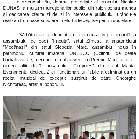
În discursul său, domnul președinte al raionului, Nicolae
DUNAS, a mulțumit funcționarilor publici din raion pentru munca
și dedicarea oferite zi de zi în interesele publicului, urându-le
realizări frumoase și putere în eforturile depuse pentru societate.
Sărbătoarea a debutat cu evoluarea impresionantă a
ansamblului de copii ”Ilincuța”, satul Zîrnești, a ansamblului
”Mocănașii” din satul Slobozia Mare, ansamblu inclus în
patrimoniul cultural imaterial UNESCO (Colindul de ceată
bărbătească) și cei care recent au venit cu Premiul Mare acasă –
nimeni alții decât ansamblul ”Cimpoieș” din satul Manta.
Evenimentul dedicat Zilei Funcționarului Public a culminat cu un
recital muzical de excepție susținut de către Gheorghe
Nichiforeac, artist al poporului.