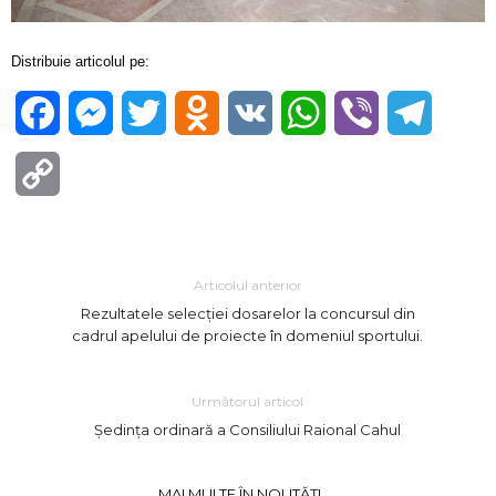
Distribuie articolul pe:
Facebook
Messenger
Twitter
Odnoklassniki
VK
WhatsApp
Viber
Telegra
Copy
Link
Articolul anterior
Rezultatele selecției dosarelor la concursul din
cadrul apelului de proiecte în domeniul sportului.
Următorul articol
Ședința ordinară a Consiliului Raional Cahul
MAI MULTE ÎN NOUTĂȚI