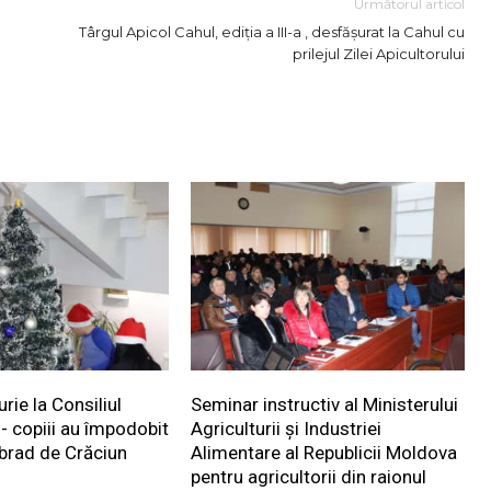
Următorul articol
Târgul Apicol Cahul, ediția a III-a , desfășurat la Cahul cu
prilejul Zilei Apicultorului
rie la Consiliul
Seminar instructiv al Ministerului
- copiii au împodobit
Agriculturii și Industriei
 brad de Crăciun
Alimentare al Republicii Moldova
pentru agricultorii din raionul