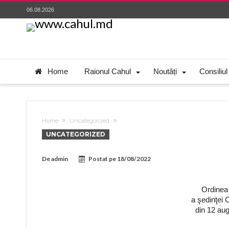
06.08.2026
Home
Raionul Cahul
Noutăți
Consiliul
Home
Uncategorized
UNCATEGORIZED
De
admin
Postat pe
18/08/2022
Ordinea de 
a şedinţei CR Ca
din 12 august 2