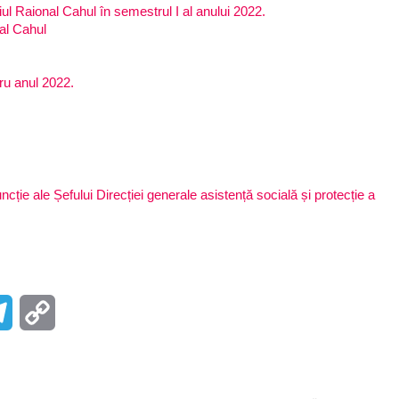
iul Raional Cahul în semestrul I al anului 2022.
nal Cahul
tru anul 2022.
funcție ale Șefului Direcției generale asistență socială și protecție a
r
Telegram
Copy
Link