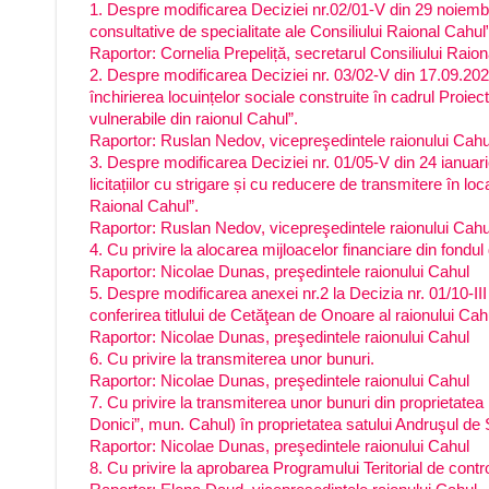
1. Despre modificarea Deciziei nr.02/01-V din 29 noiemb
consultative de specialitate ale Consiliului Raional Cahul”
Raportor: Cornelia Prepeliță, secretarul Consiliului Raio
2. Despre modificarea Deciziei nr. 03/02-V din 17.09.2020
închirierea locuințelor sociale construite în cadrul Proiec
vulnerabile din raionul Cahul”.
Raportor: Ruslan Nedov, vicepreşedintele raionului Cahu
3. Despre modificarea Deciziei nr. 01/05-V din 24 ianuari
licitațiilor cu strigare și cu reducere de transmitere în lo
Raional Cahul”.
Raportor: Ruslan Nedov, vicepreşedintele raionului Cahu
4. Cu privire la alocarea mijloacelor financiare din fondul
Raportor: Nicolae Dunas, preşedintele raionului Cahul
5. Despre modificarea anexei nr.2 la Decizia nr. 01/10-I
conferirea titlului de Cetăţean de Onoare al raionului Cah
Raportor: Nicolae Dunas, preşedintele raionului Cahul
6. Cu privire la transmiterea unor bunuri.
Raportor: Nicolae Dunas, preşedintele raionului Cahul
7. Cu privire la transmiterea unor bunuri din proprietate
Donici”, mun. Cahul) în proprietatea satului Andruşul de 
Raportor: Nicolae Dunas, preşedintele raionului Cahul
8. Cu privire la aprobarea Programului Teritorial de contr