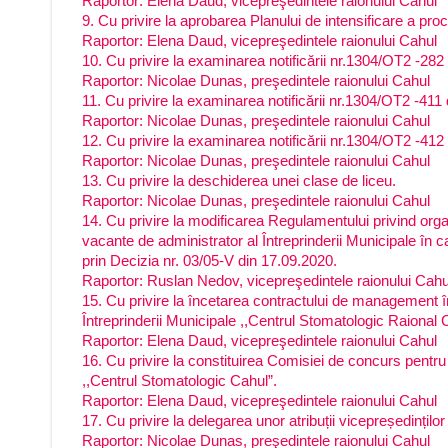
Raportor: Elena Daud, vicepreşedintele raionului Cahul
9. Cu privire la aprobarea Planului de intensificare a pro
Raportor: Elena Daud, vicepreşedintele raionului Cahul
10. Cu privire la examinarea notificării nr.1304/OT2 -282 d
Raportor: Nicolae Dunas, preşedintele raionului Cahul
11. Cu privire la examinarea notificării nr.1304/OT2 -411 di
Raportor: Nicolae Dunas, preşedintele raionului Cahul
12. Cu privire la examinarea notificării nr.1304/OT2 -412 d
Raportor: Nicolae Dunas, preşedintele raionului Cahul
13. Cu privire la deschiderea unei clase de liceu.
Raportor: Nicolae Dunas, preşedintele raionului Cahul
14. Cu privire la modificarea Regulamentului privind org
vacante de administrator al Întreprinderii Municipale în c
prin Decizia nr. 03/05-V din 17.09.2020.
Raportor: Ruslan Nedov, vicepreşedintele raionului Cahu
15. Сu privire la încetarea contractului de mаnаgеmеnt 
Întrеprindегii Municipale ,,Centrul Stomatologic Raional 
Raportor: Elena Daud, vicepreşedintele raionului Cahul
16. Сu privire la constituirea Comisiei de concurs pentru 
,,Centrul Stomatologic Cаhul”.
Raportor: Elena Daud, vicepreşedintele raionului Cahul
17. Cu privire la delegarea unor atribuții vicepreședinților
Raportor: Nicolae Dunas, preşedintele raionului Cahul