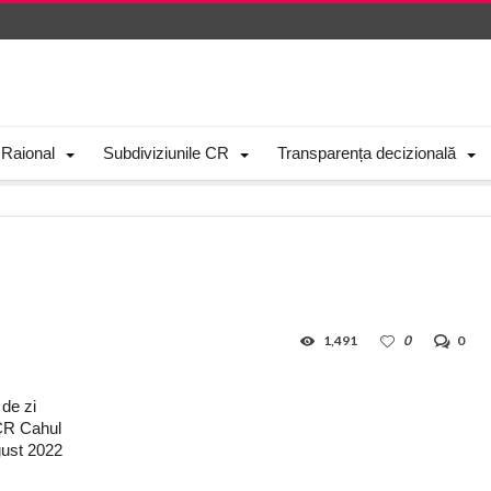
 Raional
Subdiviziunile CR
Transparența decizională
1,491
0
0
zi
hul
022