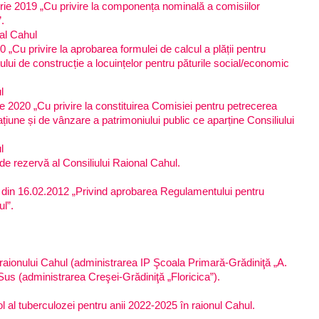
rie 2019 „Cu privire la componența nominală a comisiilor
.
nal Cahul
 „Cu privire la aprobarea formulei de calcul a plății pentru
tului de construcție a locuințelor pentru păturile social/economic
l
e 2020 „Cu privire la constituirea Comisiei pentru petrecerea
cațiune și de vânzare a patrimoniului public ce aparține Consiliului
l
 de rezervă al Consiliului Raional Cahul.
II din 16.02.2012 „Privind aprobarea Regulamentului pentru
ul”.
a raionului Cahul (administrarea IP Şcoala Primară-Grădiniţă „A.
Sus (administrarea Creşei-Grădiniţă „Floricica”).
ol al tuberculozei pentru anii 2022-2025 în raionul Cahul.