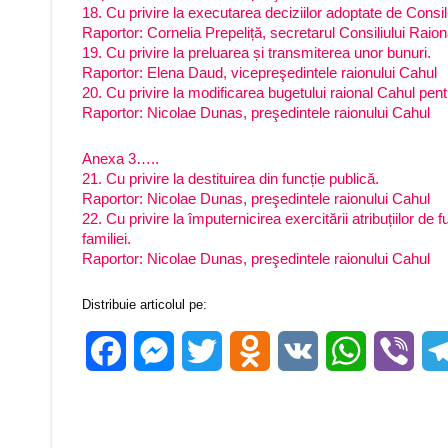
18. Cu privire la executarea deciziilor adoptate de Consil
Raportor: Cornelia Prepeliță, secretarul Consiliului Raio
19. Cu privire la preluarea și transmiterea unor bunuri.
Raportor: Elena Daud, vicepreşedintele raionului Cahul
20. Cu privire la modificarea bugetului raional Cahul pen
Raportor: Nicolae Dunas, preşedintele raionului Cahul
Anexa 3…..
21. Cu privire la destituirea din funcție publică.
Raportor: Nicolae Dunas, preşedintele raionului Cahul
22. Cu privire la împuternicirea exercitării atribuțiilor de 
familiei.
Raportor: Nicolae Dunas, preşedintele raionului Cahul
Distribuie articolul pe:
Facebook
Messenger
Twitter
Odnoklassniki
VK
WhatsApp
Vibe