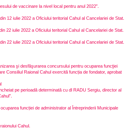
cesului de vaccinare la nivel local pentru anul 2022”.
in 12 iulie 2022 a Oficiului teritorial Cahul al Cancelariei de Stat.
n 22 iulie 2022 a Oficiului teritorial Cahul al Cancelariei de Stat.
in 22 iulie 2022 a Oficiului teritorial Cahul al Cancelariei de Stat.
anizarea şi desfăşurarea concursului pentru ocuparea funcţiei
are Consiliul Raional Cahul exercită funcția de fondator, aprobat
l
încheiat ре perioadă dеtеrminаtă cu dl RADU Sегgiu, dirесtог al
Cаhul”.
ocuparea funcției de administrator al Întrеprindегii Municipale
 raionului Cahul.