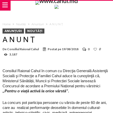
Home
Noutăți
Anunțuri
A N U N Ţ
ANUNȚURI
NOUTĂȚI
A N U N Ţ
De
Consiliul Raional Cahul
Postat pe
19/08/2018
0
0
3,187
Consiliul Raional Cahul în comun cu Direcţia Generală Asistenţă
Socială şi Protecţie a Familiei Cahul aduce la cunoştinţă că,
Ministerul Sănătății, Muncii și Protecției Sociale lansează
Concursul de acordare a Premiului Național pentru vârstnici
„Pentru o viață activă la orice vârstă”.
La concurs pot participa persoane cu vârsta de peste 60 de ani,
care au realizat performanţe deosebite în domeniul cultural-
artistic, tehnico-ştiinţific, civic, medicină, antreprenoriat,