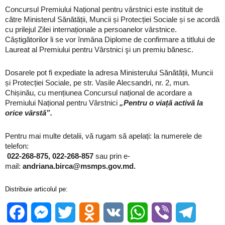
Concursul Premiului Național pentru vârstnici este instituit de
către Ministerul Sănătății, Muncii și Protecției Sociale și se acordă
cu prilejul Zilei internaționale a persoanelor vârstnice.
Câștigătorilor li se vor înmâna Diplome de confirmare a titlului de
Laureat al Premiului pentru Vârstnici şi un premiu bănesc.
Dosarele pot fi expediate la adresa Ministerului Sănătății, Muncii
și Protecției Sociale, pe str. Vasile Alecsandri, nr. 2, mun.
Chișinău, cu mențiunea Concursul național de acordare a
Premiului Național pentru Vârstnici
„Pentru o viață activă la
orice vârstă”.
Pentru mai multe detalii, vă rugam să apelați: la numerele de
telefon:
022-268-875, 022-268-857
sau prin e-
mail:
andriana.birca@msmps.gov.md.
Distribuie articolul pe:
Facebook
Messenger
Twitter
Odnoklassniki
VK
WhatsApp
Viber
Telegra