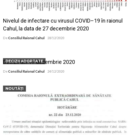
Nivelul de infectare cu virusul COVID–19 în raionul
Cahul, la data de 27 decembrie 2020
De
Consiliul Raional Cahul
28/12/2020
Decizii din 17 decembrie 2020
DECIZII ADOPTATE
De
Consiliul Raional Cahul
24/12/2020
NOUTĂȚI