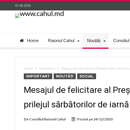
07.08.2026
Home
Raionul Cahul
Noutăți
Consiliul
Home
Important
Mesajul de felicitare al Președintelui Raionulu
IMPORTANT
NOUTĂȚI
SOCIAL
Mesajul de felicitare al Pre
prilejul sărbătorilor de iarnă
De
Consiliul Raional Cahul
Postat pe
24/12/2020