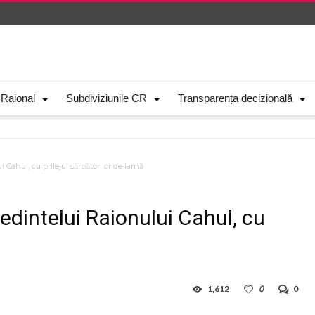
 Raional
Subdiviziunile CR
Transparența decizională
i Cahul, cu prilejul sărbătorilor de iarnă
ședintelui Raionului Cahul, cu
1,612
0
0