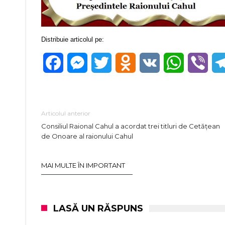
Distribuie articolul pe:
Facebook
Messenger
Twitter
Odnoklassniki
VK
WhatsApp
Vibe
Articolul anterior
Consiliul Raional Cahul a acordat trei titluri de Cetățean
de Onoare al raionului Cahul
MAI MULTE ÎN IMPORTANT
LASĂ UN RĂSPUNS