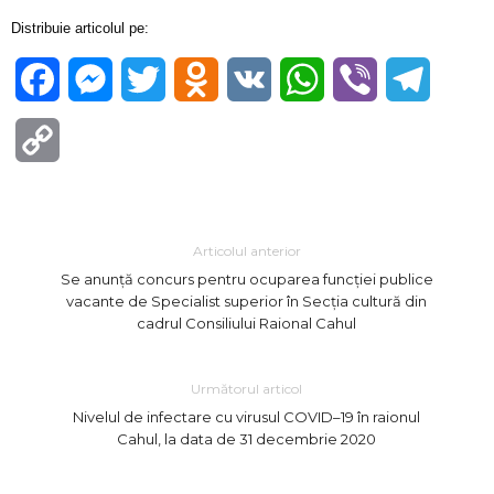
Distribuie articolul pe:
Facebook
Messenger
Twitter
Odnoklassniki
VK
WhatsApp
Viber
Telegra
Copy
Link
Articolul anterior
Se anunță concurs pentru ocuparea funcției publice
vacante de Specialist superior în Secția cultură din
cadrul Consiliului Raional Cahul
Următorul articol
Nivelul de infectare cu virusul COVID–19 în raionul
Cahul, la data de 31 decembrie 2020