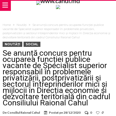
Home
Noutăți
Se anunță concurs pentru ocuparea funcției publice
vacante de Specialist superior responsabil în problemele privatizării,
postprivatizării și sectorul întreprinderilor mici și mijlocii în Direcția economie și
dezvoltare teritorială din cadrul Consiliului Raional Cahul
NOUTĂȚI
SOCIAL
Se anunță concurs pentru
ocuparea funcției publice
vacante de Specialist superior
responsabil în problemele
privatizării, postprivatizării și
sectorul întreprinderilor mici și
mijlocii în Direcția economie și
dezvoltare teritorială din cadrul
Consiliului Raional Cahul
De
Consiliul Raional Cahul
Postat pe
28/12/2020
0
0