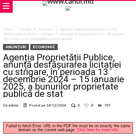
Home
Noutăți
Anunțuri
Agenția Proprietății Publice, anunță
desfășurarea licitației cu strigare, în perioada 13 decembrie 2024 – 15 ianuarie
2025, a bunurilor proprietate publică de stat
ANUNȚURI
ECONOMIC
Agenția Proprietății Publice,
anunță desfășurarea licitației
cu strigare, în perioada 13
decembrie 2024 – 15 ianuarie
2025, a bunurilor proprietate
publică de stat
De
admin
Postat pe
18/12/2024
0
0
797
Failed to fetch Error: URL to the PDF file must be on exactly the same
domain as the current web page.
Click here for more info