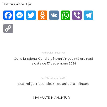
Distribuie articolul pe:
Facebook
Messenger
Twitter
Odnoklassniki
VK
WhatsApp
Viber
Telegra
Copy
Link
Articolul anterior
Consiliul raional Cahul s-a întrunit în ședință ordinară
la data de 17 decembrie 2024
Următorul articol
Ziua Poliției Naționale: 34 de ani de la înființare
MAI MULTE ÎN ANUNȚURI