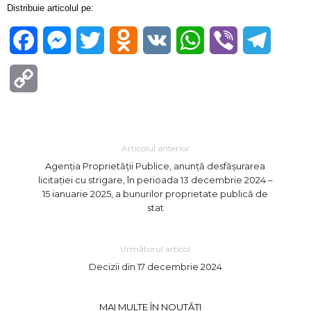
Distribuie articolul pe:
Facebook
Messenger
Twitter
Odnoklassniki
VK
WhatsApp
Viber
Telegra
Copy
Link
Articolul anterior
Agenția Proprietății Publice, anunță desfășurarea
licitației cu strigare, în perioada 13 decembrie 2024 –
15 ianuarie 2025, a bunurilor proprietate publică de
stat
Următorul articol
Decizii din 17 decembrie 2024
MAI MULTE ÎN NOUTĂȚI