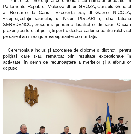
Printre cei prezenți la ceremonie s-au numărat deputatul în
Parlamentul Republicii Moldova, dl Ion GROZA, Consulul General
al României la Cahul, Excelența Sa, dl Gabriel NICOLA,
vicepreședinții raionului, dl Nicon PÎSLARI și dna Tatiana
SEREDENCO, precum și primari ai localităților din raion. Oficialii
prezenți au felicitat polițiștii pentru dedicarea lor și pentru rolul vital
pe care îl au în asigurarea siguranței comunității.
Ceremonia a inclus și acordarea de diplome și distincții pentru
polițiștii care s-au remarcat prin rezultate excepționale în
activitate, în semn de recunoaștere a meritelor și a eforturilor
depuse.