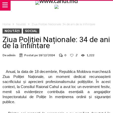
Home
Noutăți
Ziua Poliției Naționale: 34 de ani de la înființare
NOUTĂȚI
SOCIAL
Ziua Poliției Naționale: 34 de ani
de la înființare
De
admin
Postat pe
18/12/2024
0
2
1,222
Anual, la data de 18 decembrie, Republica Moldova marchează
Ziua Poliției Naționale, un moment dedicat recunoașterii
sacrificiului și aprecierii profesionalismului polițiștilor. În acest
context, la Consiliul Raional Cahul a avut loc un eveniment festiv,
menit să evidențieze contribuția esențială a angajaților
Inspectoratului de Poliție în menținerea ordinii și siguranței
publice.