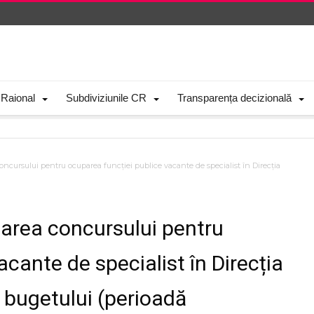
 Raional
Subdiviziunile CR
Transparența decizională
ncursului pentru ocuparea funcției publice vacante de specialist în Direcția
zarea concursului pentru
cante de specialist în Direcția
 bugetului (perioadă