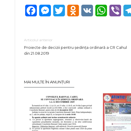
Facebook
Messenger
Twitter
Odnoklassniki
VK
WhatsApp
Vibe
Articolul anterior
Proiecte de decizii pentru ședința ordinară a CR Cahul
din 21.08.2019
MAI MULTE ÎN ANUNȚURI