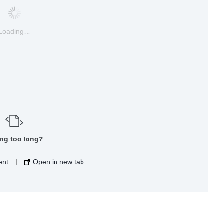
Loading…
ng too long?
ent
|
Open in new tab