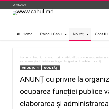
06.08.2026
Home
Raionul Cahul
Noutăți
Consiliul
Home
Noutăți
Anunțuri
ANUNȚ cu privire la organizarea co
elaborarea și administrarea bugetului (perioadă nedeterminată)
ANUNȚURI
NOUTĂȚI
ANUNȚ cu privire la organi
ocuparea funcției publice va
elaborarea și administrarea