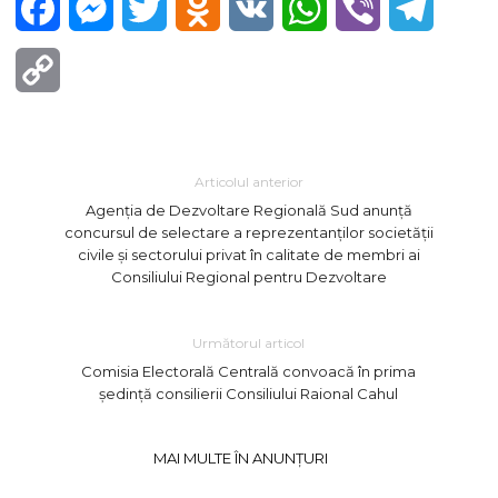
Facebook
Messenger
Twitter
Odnoklassniki
VK
WhatsApp
Viber
Telegra
Copy
Link
Articolul anterior
Agenția de Dezvoltare Regională Sud anunță
concursul de selectare a reprezentanților societății
civile și sectorului privat în calitate de membri ai
Consiliului Regional pentru Dezvoltare
Următorul articol
Comisia Electorală Centrală convoacă în prima
ședință consilierii Consiliului Raional Cahul
MAI MULTE ÎN ANUNȚURI