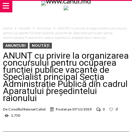
Home
Noutăți
Anunțuri
ANUNȚ cu privire la organizarea concursului
pentru ocuparea funcției publice vacante de Specialist principal Secția
Administrație Publică din cadrul Aparatului președintelui raionului
ANUNȚURI
NOUTĂȚI
ANUNȚ cu privire la organizarea
concursului pentru ocuparea
funcției publice vacante de
Specialist principal Secția
Administrație Publică din cadrul
Aparatului președintelui
raionului
De
Consiliul Raional Cahul
Postat pe
07/11/2019
0
0
1,750