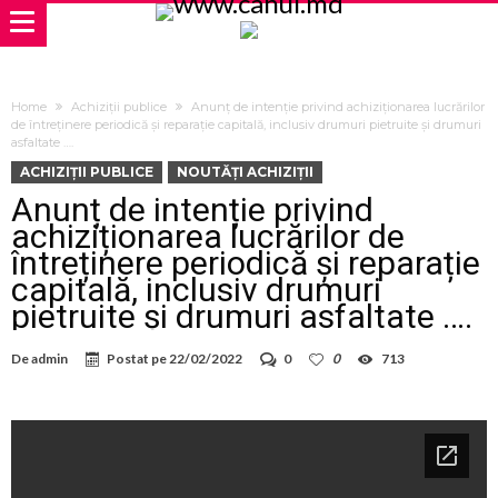
Home
Achiziții publice
Anunț de intenție privind achiziționarea lucrărilor
de întreținere periodică și reparație capitală, inclusiv drumuri pietruite și drumuri
asfaltate ….
ACHIZIȚII PUBLICE
NOUTĂȚI ACHIZIȚII
Anunț de intenție privind
achiziționarea lucrărilor de
întreținere periodică și reparație
capitală, inclusiv drumuri
pietruite și drumuri asfaltate ….
De
admin
Postat pe
22/02/2022
0
0
713