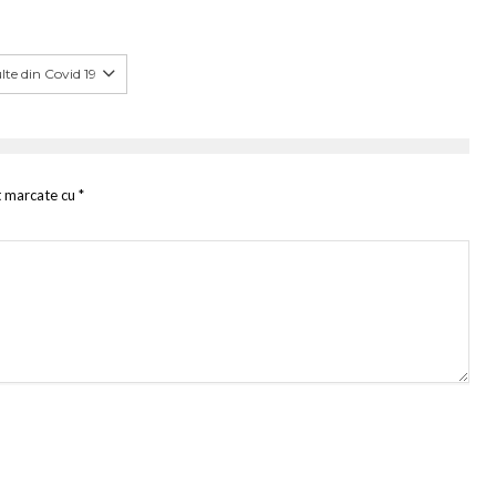
te din Covid 19
t marcate cu
*