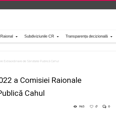
 Raional
Subdiviziunile CR
Transparența decizională
nale Extraordinare de Sănătate Publică Cahul
2022 a Comisiei Raionale
Publică Cahul
965
0
0