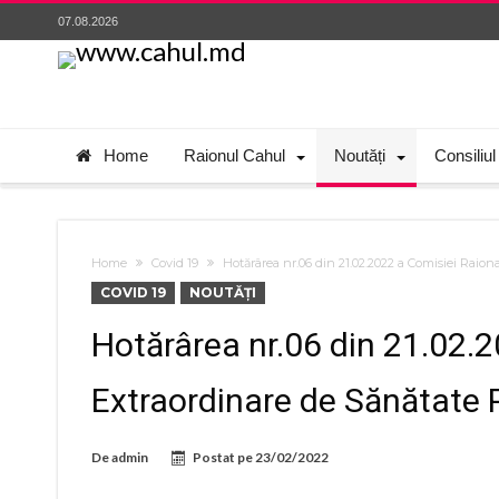
07.08.2026
Home
Raionul Cahul
Noutăți
Consiliul
Home
Covid 19
Hotărârea nr.06 din 21.02.2022 a Comisiei Raio
COVID 19
NOUTĂȚI
Hotărârea nr.06 din 21.02.
Extraordinare de Sănătate 
De
admin
Postat pe
23/02/2022