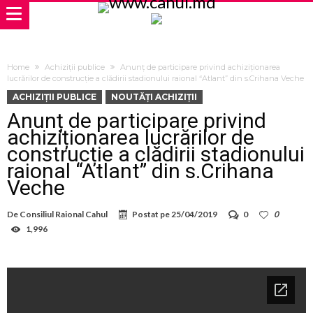
Home
Achiziții publice
Anunț de participare privind achiziționarea
lucrărilor de construcție a clădirii stadionului raional “Atlant” din s.Crihana Veche
ACHIZIȚII PUBLICE
NOUTĂȚI ACHIZIȚII
Anunț de participare privind
achiziționarea lucrărilor de
construcție a clădirii stadionului
raional “Atlant” din s.Crihana
Veche
De
Consiliul Raional Cahul
Postat pe
25/04/2019
0
0
1,996