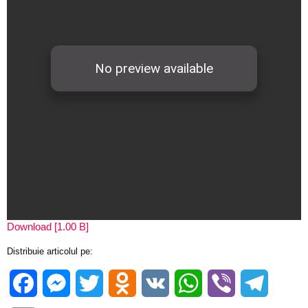
Download [1.00 B]
Distribuie articolul pe:
Facebook
Messenger
Twitter
Odnoklassniki
VK
WhatsApp
Viber
Telegra