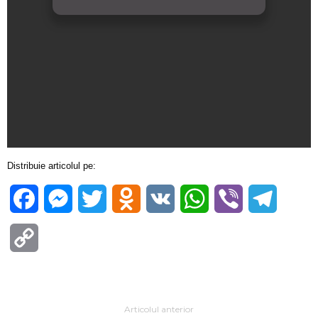
Distribuie articolul pe:
Facebook
Messenger
Twitter
Odnoklassniki
VK
WhatsApp
Viber
Telegra
Copy
Link
Articolul anterior