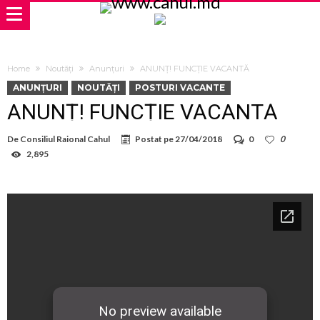
Home
Noutăți
Anunțuri
ANUNȚ! FUNCȚIE VACANTĂ
ANUNȚURI
NOUTĂȚI
POSTURI VACANTE
ANUNȚ! FUNCȚIE VACANTĂ
De
Consiliul Raional Cahul
Postat pe
27/04/2018
0
0
2,895