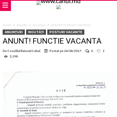
Home
Noutăți
Anunțuri
ANUNȚ! FUNCȚIE VACANTĂ
ANUNȚURI
NOUTĂȚI
POSTURI VACANTE
ANUNȚ! FUNCȚIE VACANTĂ
De
Consiliul Raional Cahul
Postat pe
26/06/2017
0
1
3,198