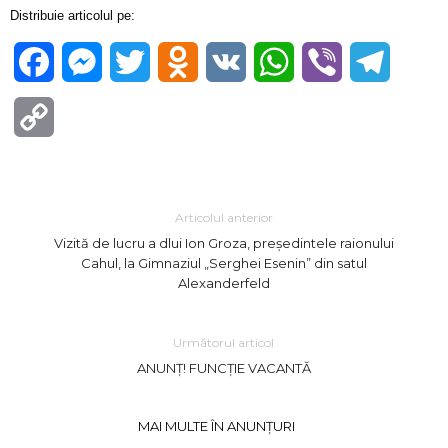
Distribuie articolul pe:
Facebook
Messenger
Twitter
Odnoklassniki
VK
WhatsApp
Viber
Telegra
Copy
Link
Articolul anterior
Vizită de lucru a dlui Ion Groza, președintele raionului
Cahul, la Gimnaziul „Serghei Esenin” din satul
Alexanderfeld
Următorul articol
ANUNȚ! FUNCȚIE VACANTĂ
MAI MULTE ÎN ANUNȚURI