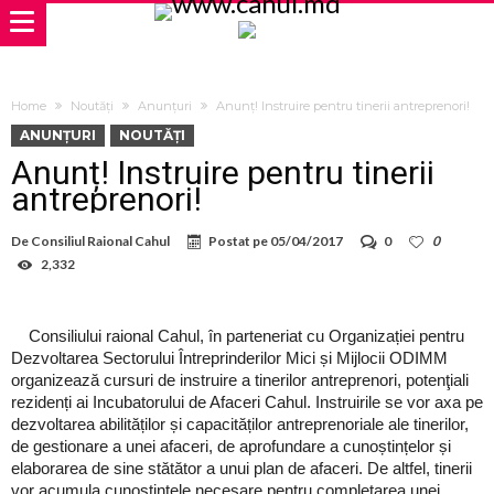
Home
Noutăți
Anunțuri
Anunț! Instruire pentru tinerii antreprenori!
ANUNȚURI
NOUTĂȚI
Anunț! Instruire pentru tinerii
antreprenori!
De
Consiliul Raional Cahul
Postat pe
05/04/2017
0
0
2,332
Consiliului raional Cahul, în parteneriat cu Organizației pentru
Dezvoltarea Sectorului Întreprinderilor Mici și Mijlocii ODIMM
organizează cursuri de instruire a tinerilor antreprenori, potenţiali
rezidenți ai Incubatorului de Afaceri Cahul. Instruirile se vor axa pe
dezvoltarea abilităților și capacităților antreprenoriale ale tinerilor,
de gestionare a unei afaceri, de aprofundare a cunoștințelor și
elaborarea de sine stătător a unui plan de afaceri. De altfel, tinerii
vor acumula cunoștințele necesare pentru completarea unei