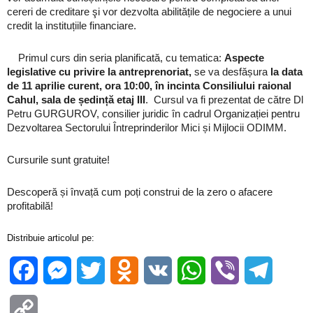
cereri de creditare şi vor dezvolta abilitățile de negociere a unui
credit la instituțiile financiare.
Primul curs din seria planificată, cu tematica:
Aspecte
legislative cu privire la antreprenoriat,
se va desfășura
la data
de 11 aprilie curent, ora 10:00, în incinta Consiliului raional
Cahul, sala de ședință etaj III
. Cursul va fi prezentat de către Dl
Petru GURGUROV, consilier juridic în cadrul Organizației pentru
Dezvoltarea Sectorului Întreprinderilor Mici și Mijlocii ODIMM.
Cursurile sunt gratuite!
Descoperă și învață cum poți construi de la zero o afacere
profitabilă!
Distribuie articolul pe:
Facebook
Messenger
Twitter
Odnoklassniki
VK
WhatsApp
Viber
Telegra
Copy