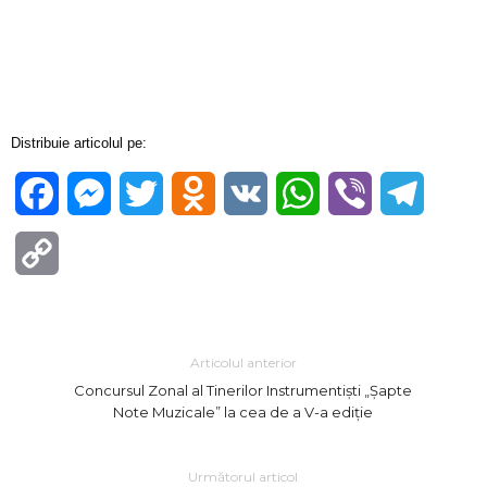
Distribuie articolul pe:
Facebook
Messenger
Twitter
Odnoklassniki
VK
WhatsApp
Viber
Telegra
Copy
Link
Articolul anterior
Concursul Zonal al Tinerilor Instrumentiști „Șapte
Note Muzicale” la cea de a V-a ediție
Următorul articol