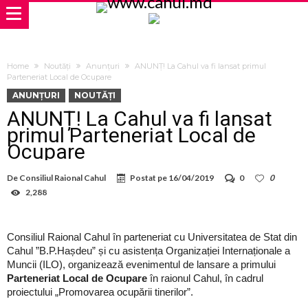
Home
Noutăți
Anunțuri
ANUNȚ! La Cahul va fi lansat primul
Parteneriat Local de Ocupare
ANUNȚURI
NOUTĂȚI
ANUNȚ! La Cahul va fi lansat
primul Parteneriat Local de
Ocupare
De
Consiliul Raional Cahul
Postat pe
16/04/2019
0
0
2,288
Consiliul Raional Cahul în parteneriat cu Universitatea de Stat din
Cahul ”B.P.Hașdeu” și cu asistența Organizației Internaționale a
Muncii (ILO), organizează evenimentul de lansare a primului
Parteneriat Local de Ocupare
în raionul Cahul, în cadrul
proiectului „Promovarea ocupării tinerilor”.