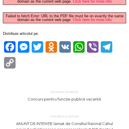
domain as the current web page.
Click here for more info
Failed to fetch Error: URL to the PDF file must be on exactly the same
domain as the current web page.
Click here for more info
Distribuie articolul pe:
Facebook
Messenger
Twitter
Odnoklassniki
VK
WhatsApp
Viber
Telegra
Copy
Link
Articolul anterior
Concurs pentru funcție publică vacantă
Următorul articol
ANUNT DE INTENȚIE lansat de Consiliul Raional Cahul