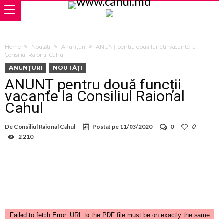
Home
Noutăți
Anunțuri
ANUNȚ pentru două funcții vacante la
Consiliul Raional Cahul
ANUNȚURI
NOUTĂȚI
ANUNȚ pentru două funcții
vacante la Consiliul Raional
Cahul
De
Consiliul Raional Cahul
Postat pe
11/03/2020
0
0
2,210
Failed to fetch Error: URL to the PDF file must be on exactly the same