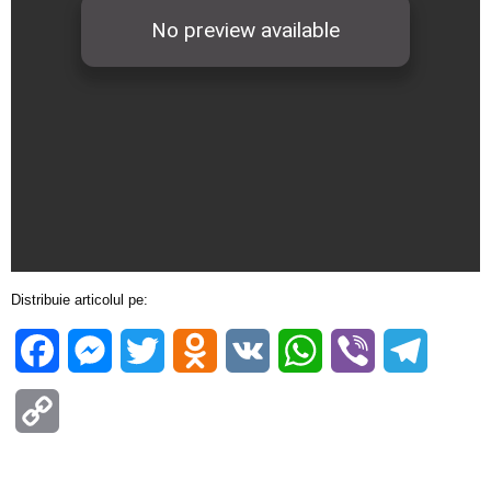
Distribuie articolul pe:
Facebook
Messenger
Twitter
Odnoklassniki
VK
WhatsApp
Viber
Telegra
Copy
Link