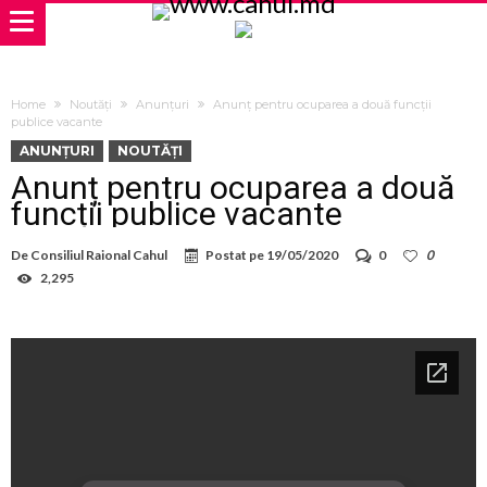
Home
Noutăți
Anunțuri
Anunț pentru ocuparea a două funcții
publice vacante
ANUNȚURI
NOUTĂȚI
Anunț pentru ocuparea a două
funcții publice vacante
De
Consiliul Raional Cahul
Postat pe
19/05/2020
0
0
2,295