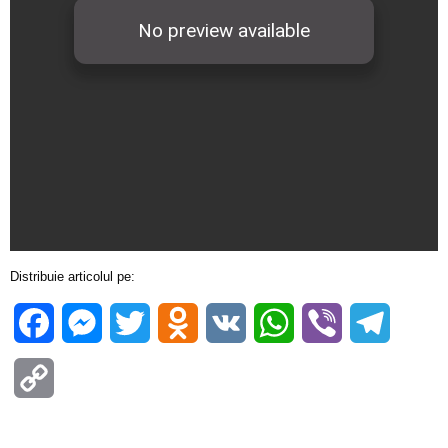
Distribuie articolul pe:
Facebook
Messenger
Twitter
Odnoklassniki
VK
WhatsApp
Viber
Telegra
Copy
Link