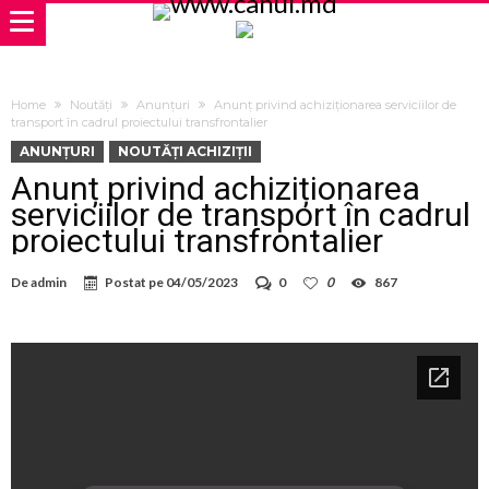
Home
Noutăți
Anunțuri
Anunț privind achiziționarea serviciilor de
transport în cadrul proiectului transfrontalier
ANUNȚURI
NOUTĂȚI ACHIZIȚII
Anunț privind achiziționarea
serviciilor de transport în cadrul
proiectului transfrontalier
De
admin
Postat pe
04/05/2023
0
0
867