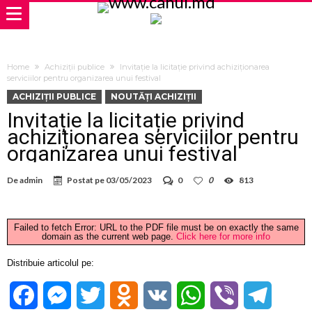
Home
Achiziții publice
Invitație la licitație privind achiziționarea
serviciilor pentru organizarea unui festival
ACHIZIȚII PUBLICE
NOUTĂȚI ACHIZIȚII
Invitație la licitație privind
achiziționarea serviciilor pentru
organizarea unui festival
De
admin
Postat pe
03/05/2023
0
0
813
Failed to fetch Error: URL to the PDF file must be on exactly the same
domain as the current web page.
Click here for more info
Distribuie articolul pe:
Facebook
Messenger
Twitter
Odnoklassniki
VK
WhatsApp
Viber
Telegra