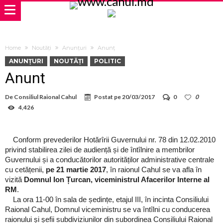
Home
Noutăți
Anunțuri
Anunț
ANUNȚURI
NOUTĂȚI
POLITIC
Anunț
De
Consiliul Raional Cahul
Postat pe
20/03/2017
0
0
4,426
Conform prevederilor Hotărîrii Guvernului nr. 78 din 12.02.2010
privind stabilirea zilei de audiență și de întîlnire a membrilor
Guvernului și a conducătorilor autorităților administrative centrale
cu cetățenii,
pe 21 martie 2017
, în raionul Cahul se va afla în
vizită
Domnul Ion Țurcan, viceministrul Afacerilor Interne al
RM
.
La ora 11-00 în sala de ședințe, etajul III, în incinta Consiliului
Raional Cahul, Domnul viceministru se va întîlni cu conducerea
raionului și șefii subdiviziunilor din subordinea Consiliului Raional