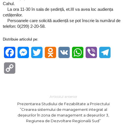
Cahul.
La ora 11-30 în sala de ședință, et.III va avea loc audiența
cetățenilor.
Persoanele care solicită audiență se pot înscrie la numărul de
telefon: 0(299) 2-20-58.
Distribuie articolul pe:
Facebook
Messenger
Twitter
Odnoklassniki
VK
WhatsApp
Viber
Telegra
Copy
Link
Articolul anterior
Prezentarea Studiului de Fezabilitate a Proiectului
”Crearea sistemului de management integrat al
deșeurilor în zona de management a deșeurilor 3,
Regiunea de Dezvoltare Regională Sud”