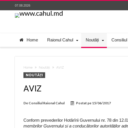
07.08.2026
Home
Raionul Cahul
Noutăți
Consiliul
Home
Noutăți
AVIZ
NOUTĂȚI
AVIZ
De
Consiliul Raional Cahul
Postat pe
15/06/2017
Conform prevederilor Hotărîrii Guvernului nr. 78 din 12.0
membrilor Guvernului și a conducătorilor autorităților adm