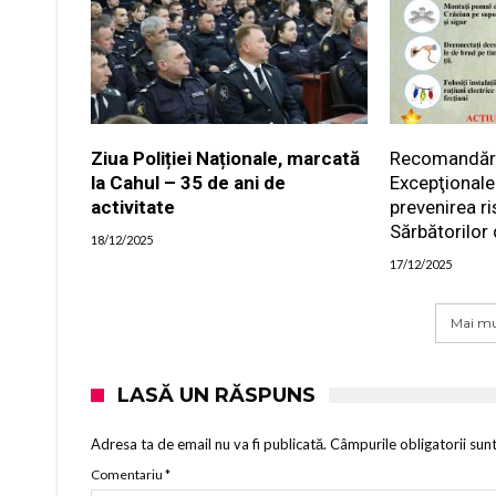
Ziua Poliției Naționale, marcată
Recomandările
la Cahul – 35 de ani de
Excepţionale
activitate
prevenirea ri
Sărbătorilor 
18/12/2025
17/12/2025
Mai mu
LASĂ UN RĂSPUNS
Adresa ta de email nu va fi publicată.
Câmpurile obligatorii sun
Comentariu
*