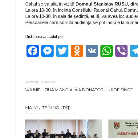
Cahul se va afla în vizită
Domnul Stanislav RUSU, direc
La ora 10-00, în incinta Consiliului Raional Cahul, Domnul
La ora 10-30, în sala de ședință, et.III, va avea loc audien
Persoanele care solicită audiență se pot înscrie la număr
Distribuie articolul pe:
Facebook
Messenger
Twitter
Odnoklassniki
VK
WhatsApp
Vibe
Articolul anterior
14 IUNIE – ZIUA MONDIALĂ A DONATORULUI DE SÎNGE
MAI MULTE ÎN NOUTĂȚI