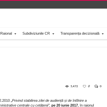
 Raional
Subdiviziunile CR
Transparența decizională
5,472
0
0
2.2010 „
Privind stabilirea zilei de audiență și de întîlnire a
inistrative centrale cu cetățenii”,
pe 20 iunie 2017
, în raionul