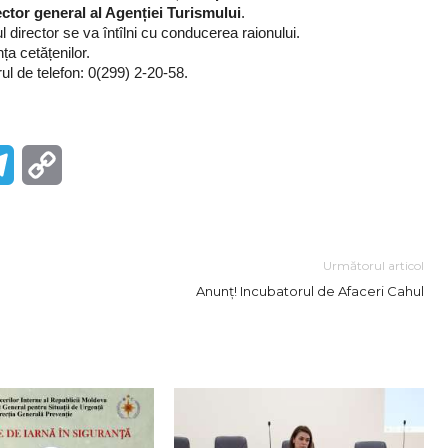
tor general al Agenției Turismului
.
 director se va întîlni cu conducerea raionului.
ța cetățenilor.
ul de telefon: 0(299) 2-20-58.
r
Telegram
Copy
Link
Următorul articol
Anunț! Incubatorul de Afaceri Cahul