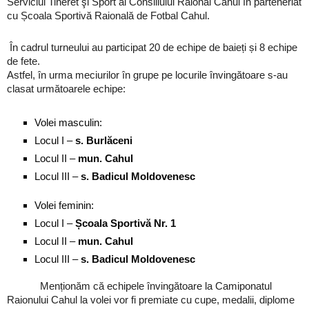
Serviciul Tineret şi Sport al Consiliului Raional Cahul în parteneriat
cu Școala Sportivă Raională de Fotbal Cahul.
În cadrul turneului au participat 20 de echipe de baieți și 8 echipe
de fete.
Astfel, în urma meciurilor în grupe pe locurile învingătoare s-au
clasat următoarele echipe:
Volei masculin:
Locul I –
s. Burlăceni
Locul II –
mun. Cahul
Locul III –
s. Badicul Moldovenesc
Volei feminin:
Locul I –
Școala Sportivă Nr. 1
Locul II –
mun. Cahul
Locul III –
s. Badicul Moldovenesc
Menționăm că echipele învingătoare la Camiponatul
Raionului Cahul la volei vor fi premiate cu cupe, medalii, diplome