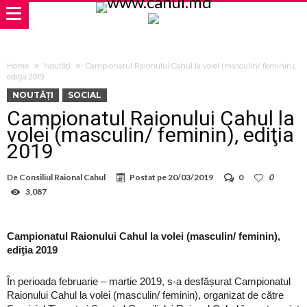
Home
Noutăți
Campionatul Raionului Cahul la volei (masculin/ feminin),
ediţia 2019
NOUTĂȚI
SOCIAL
Campionatul Raionului Cahul la
volei (masculin/ feminin), ediţia
2019
De
Consiliul Raional Cahul
Postat pe
20/03/2019
0
0
3,087
Campionatul Raionului Cahul la volei (masculin/ feminin),
ediţia 2019
În perioada februarie – martie 2019, s-a desfășurat Campionatul
Raionului Cahul la volei (masculin/ feminin), organizat de către