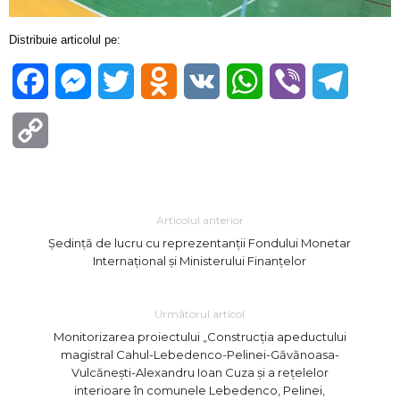
Distribuie articolul pe:
Facebook
Messenger
Twitter
Odnoklassniki
VK
WhatsApp
Viber
Telegra
Copy
Link
Articolul anterior
Ședință de lucru cu reprezentanții Fondului Monetar
Internațional și Ministerului Finanțelor
Următorul articol
Monitorizarea proiectului „Construcția apeductului
magistral Cahul-Lebedenco-Pelinei-Găvănoasa-
Vulcănești-Alexandru Ioan Cuza și a rețelelor
interioare în comunele Lebedenco, Pelinei,