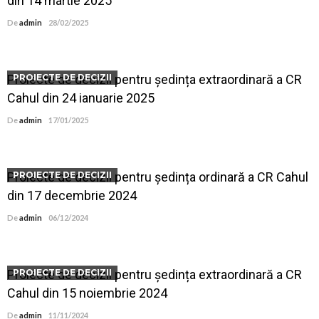
din 14 martie 2025
De
admin
28/02/2025
Proiecte de decizii pentru ședința extraordinară a CR
PROIECTE DE DECIZII
Cahul din 24 ianuarie 2025
De
admin
17/01/2025
Proiecte de decizii pentru ședința ordinară a CR Cahul
PROIECTE DE DECIZII
din 17 decembrie 2024
De
admin
06/12/2024
Proiecte de decizii pentru ședința extraordinară a CR
PROIECTE DE DECIZII
Cahul din 15 noiembrie 2024
De
admin
11/11/2024