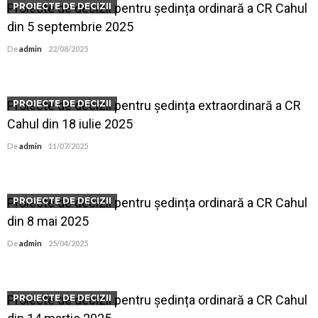
Proiecte de decizii pentru ședința ordinară a CR Cahul
PROIECTE DE DECIZII
din 5 septembrie 2025
De
admin
22/08/2025
Proiecte de decizii pentru ședința extraordinară a CR
PROIECTE DE DECIZII
Cahul din 18 iulie 2025
De
admin
11/07/2025
Proiecte de decizii pentru ședința ordinară a CR Cahul
PROIECTE DE DECIZII
din 8 mai 2025
De
admin
25/04/2025
Proiecte de decizii pentru ședința ordinară a CR Cahul
PROIECTE DE DECIZII