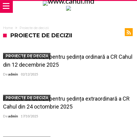
Home
Proiecte de decizii
PROIECTE DE DECIZII
Proiecte de decizii pentru ședința ordinară a CR Cahul
PROIECTE DE DECIZII
din 12 decembrie 2025
De
admin
02/12/2025
Proiecte de decizii pentru ședința extraordinară a CR
PROIECTE DE DECIZII
Cahul din 24 octombrie 2025
De
admin
17/10/2025