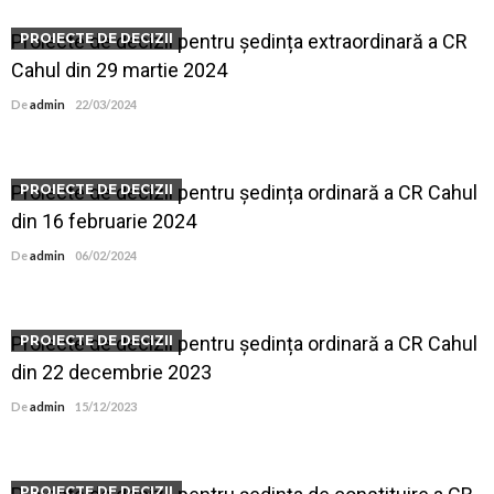
Proiecte de decizii pentru ședința extraordinară a CR
PROIECTE DE DECIZII
Cahul din 29 martie 2024
De
admin
22/03/2024
Proiecte de decizii pentru ședința ordinară a CR Cahul
PROIECTE DE DECIZII
din 16 februarie 2024
De
admin
06/02/2024
Proiecte de decizii pentru ședința ordinară a CR Cahul
PROIECTE DE DECIZII
din 22 decembrie 2023
De
admin
15/12/2023
PROIECTE DE DECIZII