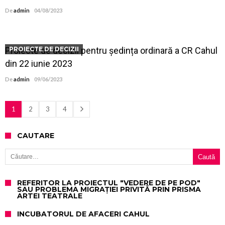
De
admin
04/08/2023
Proiecte de decizii pentru ședința ordinară a CR Cahul
PROIECTE DE DECIZII
din 22 iunie 2023
De
admin
09/06/2023
1
2
3
4
CAUTARE
Caută după:
REFERITOR LA PROIECTUL "VEDERE DE PE POD"
SAU PROBLEMA MIGRAȚIEI PRIVITĂ PRIN PRISMA
ARTEI TEATRALE
INCUBATORUL DE AFACERI CAHUL