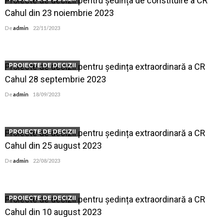
Proiecte de decizii pentru ședința de constituire a CR
Cahul din 23 noiembrie 2023
De
admin
22/11/2023
Proiecte de decizii pentru ședința extraordinară a CR
PROIECTE DE DECIZII
Cahul 28 septembrie 2023
De
admin
18/09/2023
Proiecte de decizii pentru ședința extraordinară a CR
PROIECTE DE DECIZII
Cahul din 25 august 2023
De
admin
22/08/2023
Proiecte de decizii pentru ședința extraordinară a CR
PROIECTE DE DECIZII
Cahul din 10 august 2023