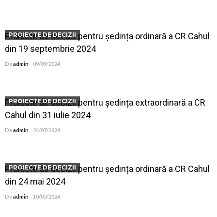
Proiecte de decizii pentru ședința ordinară a CR Cahul
PROIECTE DE DECIZII
din 19 septembrie 2024
De
admin
09/09/2024
Proiecte de decizii pentru ședința extraordinară a CR
PROIECTE DE DECIZII
Cahul din 31 iulie 2024
De
admin
24/07/2024
Proiecte de decizii pentru ședința ordinară a CR Cahul
PROIECTE DE DECIZII
din 24 mai 2024
De
admin
10/05/2024