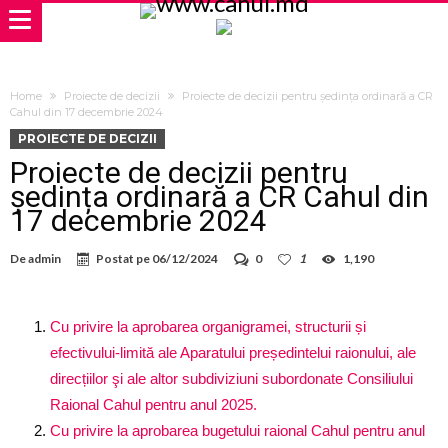
Home
Proiecte de decizii
Proiecte de decizii pentru ședința ordinară a CR
Cahul din 17 decembrie 2024
PROIECTE DE DECIZII
Proiecte de decizii pentru
ședința ordinară a CR Cahul din
17 decembrie 2024
De
admin
Postat pe
06/12/2024
0
1
1,190
Cu privire la aprobarea organigramei, structurii și
efectivului-limită ale Aparatului președintelui raionului, ale
direcțiilor şi ale altor subdiviziuni subordonate Consiliului
Raional Cahul pentru anul 2025.
Cu privire la aprobarea bugetului raional Cahul pentru anul