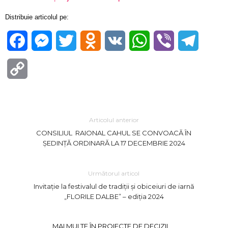
Distribuie articolul pe:
Facebook
Messenger
Twitter
Odnoklassniki
VK
WhatsApp
Viber
Telegra
Copy
Link
Articolul anterior
CONSILIUL RAIONAL CAHUL SE CONVOACĂ ÎN
ŞEDINŢĂ ORDINARĂ LA 17 DECEMBRIE 2024
Următorul articol
Invitație la festivalul de tradiții și obiceiuri de iarnă
„FLORILE DALBE” – ediția 2024
MAI MULTE ÎN PROIECTE DE DECIZII