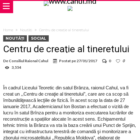
Home
Noutăți
Centru de creaţie al tineretului
NOUTĂȚI
SOCIAL
Centru de creaţie al tineretului
De
Consiliul Raional Cahul
Postat pe
27/01/2017
0
0
3,554
În cadrul Liceului Teoretic din satul Brânza, raionul Cahul, va fi
creat un ,,Centru de creaţie al tineretului”, care are ca scop să
îmbunătăţească lecţiile de fizică. În acest scop la data de 27
ianuarie 2017, Academicianul Ion Bostan a efectuat o vizită de
lucru în satul Brînza pentru a monitoriza executarea lucrărilor de
reconstrucție a spațiilor alocate în acest sens. Echipamentul
tehnic trimis la Brânza va sta la baza creării unui Punct de Sprijin,
integrat cu infrastructura terestră de comandă şi monitorizare a
zborului microsatelitului ,,Republica Moldova”, elaborat de