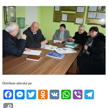
Distribuie articolul pe:
Facebook
Messenger
Twitter
Odnoklassniki
VK
WhatsApp
Viber
Telegra
Copy