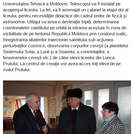
Universitatea Tehnică a Moldovei. Telescopul va fi instalat pe
acoperişul liceului. La fel, va fi amenajat un cabinet la etajul doi al
liceului, pentru necesităţile didactice din cadrul orelor de fizică şi
astronomie. Utilajul va avea o destinaţie triplă: determinarea
coordonatelor satelitului pe orbită la intrarea acestuia în zona de
vizibilitate de pe teritoriul Republicii Moldova prin coridorul sudic,
înregistrarea abaterilor traiectoriei satelitului sub acţiunea
perturbaţiilor cosmice, observarea corpurilor cereşti (a planetelor
Sistemului Solar, a Lunii şi a Soarelui, a constelaţiilor, a
fenomenelor cereşti etc.) de către elevii liceelor din Lunca
Prutului. La centrul de creaţie vor avea acces toţi elevii de pe
malul Prutului.