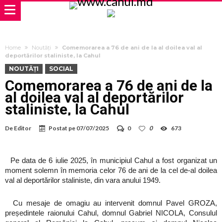
Home
Noutăți
Comemorarea a 76 de ani de la al doilea val al
deportărilor staliniste, la Cahul
NOUTĂȚI
SOCIAL
Comemorarea a 76 de ani de la
al doilea val al deportărilor
staliniste, la Cahul
De
Editor
Postat pe
07/07/2025
0
0
673
Pe data de 6 iulie 2025, în municipiul Cahul a fost organizat un
moment solemn în memoria celor 76 de ani de la cel de-al doilea
val al deportărilor staliniste, din vara anului 1949.
Cu mesaje de omagiu au intervenit domnul Pavel GROZA,
președintele raionului Cahul, domnul Gabriel NICOLA, Consulul