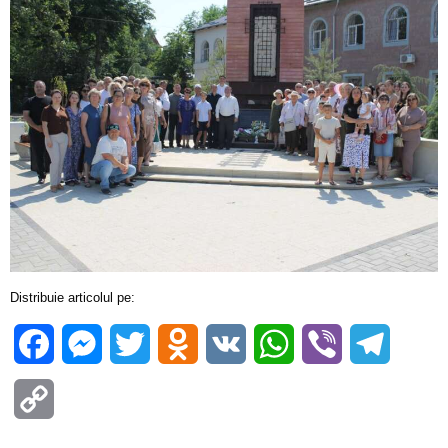
Distribuie articolul pe:
Facebook
Messenger
Twitter
Odnoklassniki
VK
WhatsApp
Viber
Telegra
Copy
Link