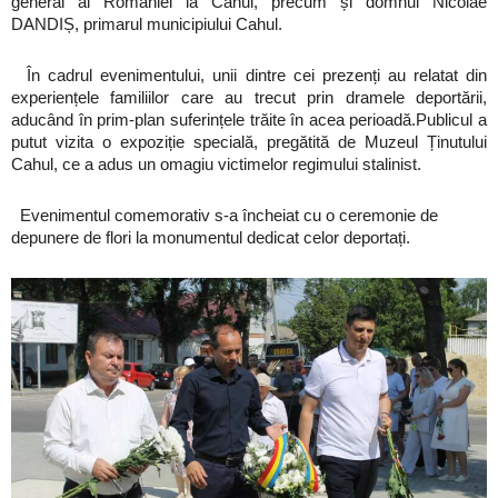
general al României la Cahul, precum și domnul Nicolae
DANDIȘ, primarul municipiului Cahul.
În cadrul evenimentului, unii dintre cei prezenți au relatat din
experiențele familiilor care au trecut prin dramele deportării,
aducând în prim-plan suferințele trăite în acea perioadă.Publicul a
putut vizita o expoziție specială, pregătită de Muzeul Ținutului
Cahul, ce a adus un omagiu victimelor regimului stalinist.
Evenimentul comemorativ s-a încheiat cu o ceremonie de
depunere de flori la monumentul dedicat celor deportați.