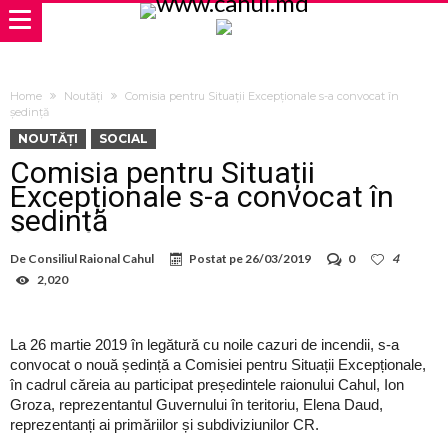
Home
Noutăți
Comisia pentru Situații Excepționale s-a convocat în
ședință
NOUTĂȚI
SOCIAL
Comisia pentru Situații
Excepționale s-a convocat în
ședință
De
Consiliul Raional Cahul
Postat pe
26/03/2019
0
4
2,020
La 26 martie 2019 în legătură cu noile cazuri de incendii, s-a
convocat o nouă ședință a Comisiei pentru Situații Excepționale,
în cadrul căreia au participat președintele raionului Cahul, Ion
Groza, reprezentantul Guvernului în teritoriu, Elena Daud,
reprezentanți ai primăriilor și subdiviziunilor CR.