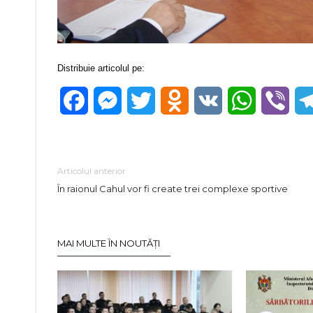
Distribuie articolul pe:
Facebook
Messenger
Twitter
Odnoklassniki
VK
WhatsApp
Vibe
Articolul anterior
În raionul Cahul vor fi create trei complexe sportive
MAI MULTE ÎN NOUTĂȚI