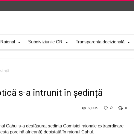
 Raional
Subdiviziunile CR
Transparența decizională
edință
ică s-a întrunit în ședință
2,005
0
0
onal Cahul s-a desfășurat ședința Comisiei raionale extraordinare
pesta porcină africană) depistată în raionul Cahul.