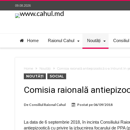
09.08.2026
Home
Raionul Cahul
Noutăți
Consiliul
Home
Noutăți
Comisia raională antiepizootică s-a întrunit în ș
NOUTĂȚI
SOCIAL
Comisia raională antiepizoot
De
Consiliul Raional Cahul
Postat pe
06/09/2018
La data de 6 septembrie 2018, în incinta Consiliului Rai
antiepizootică cu privire la izbucnirea focarului de PPA (