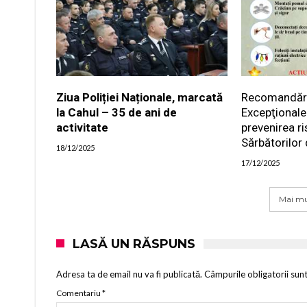
Ziua Poliției Naționale, marcată
Recomandările
la Cahul – 35 de ani de
Excepţionale
activitate
prevenirea ri
Sărbătorilor 
18/12/2025
17/12/2025
Mai mu
LASĂ UN RĂSPUNS
Adresa ta de email nu va fi publicată.
Câmpurile obligatorii sun
Comentariu
*