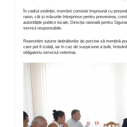
În cadrul ședinței, membrii comisiei împreună cu președin
raion, cât și măsurile întreprinse pentru prevenirea, comba
autoritățile publice locale, Direcția raională pentru Sigura
servicii responsabile.
Reamintim tuturor deținătorilor de porcine să mențină porci
care pot fi izolați, iar în caz de suspiciune a bolii, îmbo
obligatoriu serviciul veterinar.