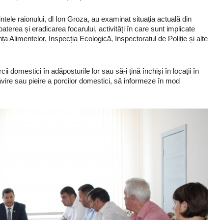
tele raionului, dl Ion Groza, au examinat situația actuală din
terea și eradicarea focarului, activități în care sunt implicate
nța Alimentelor, Inspecția Ecologică, Inspectoratul de Poliție și alte
i domestici în adăposturile lor sau să-i țină închiși în locații în
lnăvire sau pieire a porcilor domestici, să informeze în mod