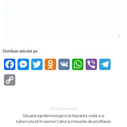
Distribuie articolul pe:
Facebook
Messenger
Twitter
Odnoklassniki
VK
WhatsApp
Viber
Telegra
Copy
Link
Articolul anterior
Situația epidemiologică la hepatita virală A și
tuberculoză în raionul Cahul și măsurile de profilaxie