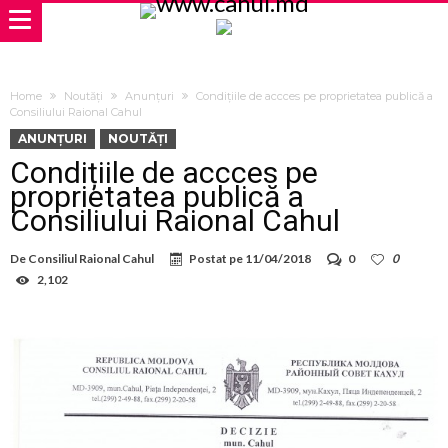
Home
Noutăți
Anunțuri
Condițiile de accces pe proprietatea publică a
Consiliului Raional Cahul
ANUNȚURI
NOUTĂȚI
Condițiile de accces pe
proprietatea publică a
Consiliului Raional Cahul
De
Consiliul Raional Cahul
Postat pe
11/04/2018
0
0
2,102