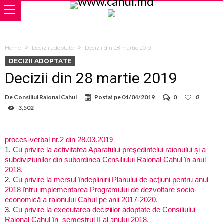
Home
Decizii adoptate
Decizii din 28 martie 2019
DECIZII ADOPTATE
Decizii din 28 martie 2019
De
Consiliul Raional Cahul
Postat pe
04/04/2019
0
0
3,502
proces-verbal nr.2 din 28.03.2019
1.
Cu privire la activitatea Aparatului preşedintelui raionului şi a
subdiviziunilor din subordinea Consiliului Raional Cahul în anul
2018.
2.
Cu privire la mersul îndeplinirii Planului de acţiuni pentru anul
2018 întru implementarea Programului de dezvoltare socio-
economică a raionului Cahul pe anii 2017-2020.
3.
Cu privire la executarea deciziilor adoptate de Consiliului
Raional Cahul în semestrul II al anului 2018.