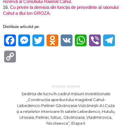
rezervă al Consiliului Raional Cahul.
16.
Cu privire la demisia din funcția de președinte al raionului
Cahul a dlui Ion GROZA.
Distribuie articolul pe:
Facebook
Messenger
Twitter
Odnoklassniki
VK
WhatsApp
Viber
Telegra
Copy
Link
Articolul anterior
Ședința de lucru în cadrul măsurii investiționale
„Construcția apeductului magistral Cahul-
Lebedenco-Pelinei-Găvănoasa-Vulcănești-A.I.Cuza
și a rețelelor interioare în satele Lebedenco, Hutulu,
Ursoaia, Pelinei, Sătuc, Găvănoasa, Vladimirovca,
Nicolaevca”, Etapa II