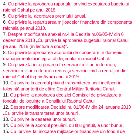
4.
Cu privire la aprobarea raportului privind executarea bugetului
raional Cahul pe anul 2018.
5.
Cu privire la
acordarea premiului anual.
6.
Cu privire la repartizarea mijloacelor financiare din componenta
raională pe anul 2019.
7.
Despre modificarea anexei nr.4 la Decizia nr.06/05-IV din 6
decembrie 2018 „Cu privire la aprobarea bugetului raional Cahul
pe anul 2018 (în lectura a doua)”.
8.
Cu privire la aprobarea acordului de cooperare în domeniul
managementului integrat al deşeurilor în raionul Cahul.
9.
Cu privire la încorporarea în serviciul militar în termen,
serviciul militar cu termen redus şi serviciul civil a recruţilor din
raionul Cahul în primăvara anului 2019.
10.
Cu privire la acordul privind transmiterea unei încăperi în
folosință unor terți de către Centrul Militar Teritorial Cahul.
11.
Cu privire la aprobarea deciziei Comisiei de privatizare a
fondului de locuinţe a Consiliului Raional Cahul.
12.
Despre modificarea Deciziei nr. 01/06-IV din 24 ianuarie 2019
„Cu privire la transmiterea unor bunuri”.
13.
Cu privire la casarea unor bunuri.
14.
Cu privire la acordul preluării, cu titlu gratuit, a unor bunuri.
15.
Cu privire la alocarea mijloacelor financiare din fondul de