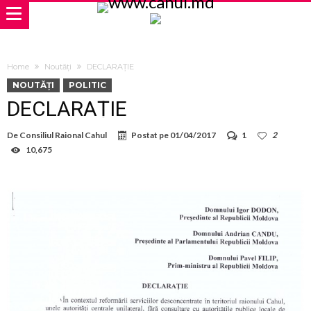
Home
Noutăți
DECLARAȚIE
NOUTĂȚI
POLITIC
DECLARAȚIE
De
Consiliul Raional Cahul
Postat pe
01/04/2017
1
2
10,675