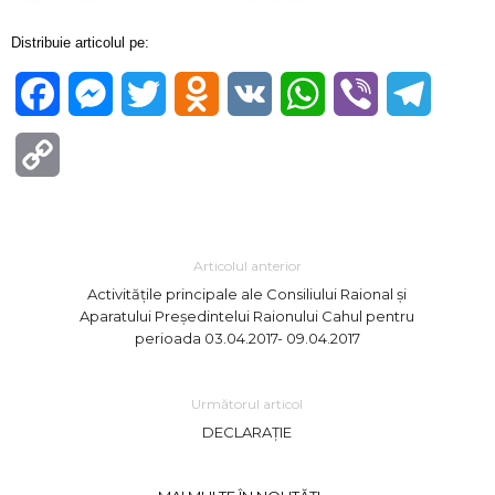
Distribuie articolul pe:
Facebook
Messenger
Twitter
Odnoklassniki
VK
WhatsApp
Viber
Telegra
Copy
Link
Articolul anterior
Activitățile principale ale Consiliului Raional și
Aparatului Președintelui Raionului Cahul pentru
perioada 03.04.2017- 09.04.2017
Următorul articol
DECLARAȚIE