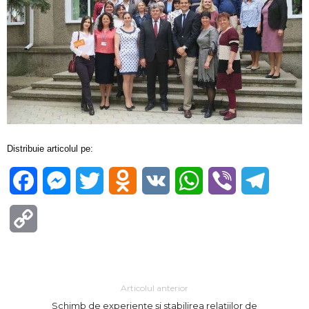
Distribuie articolul pe:
Facebook
Messenger
Twitter
Odnoklassniki
VK
WhatsApp
Viber
Telegra
Copy
Link
Articolul anterior
Schimb de experiențe și stabilirea relațiilor de