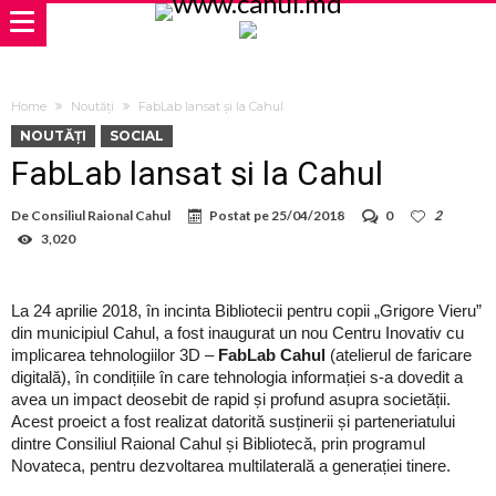
Home
Noutăți
FabLab lansat și la Cahul
NOUTĂȚI
SOCIAL
FabLab lansat și la Cahul
De
Consiliul Raional Cahul
Postat pe
25/04/2018
0
2
3,020
La 24 aprilie 2018, în incinta Bibliotecii pentru copii „Grigore Vieru”
din municipiul Cahul, a fost inaugurat un nou Centru Inovativ cu
implicarea tehnologiilor 3D –
FabLab Cahul
(atelierul de faricare
digitală), în condițiile în care tehnologia informației s-a dovedit a
avea un impact deosebit de rapid și profund asupra societății.
Acest proeict a fost realizat datorită susținerii și parteneriatului
dintre Consiliul Raional Cahul și Bibliotecă, prin programul
Novateca, pentru dezvoltarea multilaterală a generației tinere.