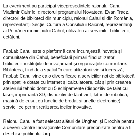
La eveniment au participat vicepreședintele raionului Cahul,
Vladimir Calmîc, directorul programului Novateca, Evan Tracz,
directori de biblioteci din municipiu, raionul Cahul și din România,
reprezentanții Secției Cultură a Consiliului Raional, reprezentanți
ai Primăriei municipiului Cahul, utilizatori ai serviciilor bibliotecii,
cetățeni.
FabLab Cahul este o platformă care încurajează inovația și
comunitatea din Cahul, beneficiarii primari fiind utilizatorii
bibliotecii, instituțiile de învățământ și organizațiile comunitare.
Biblioteca, fiind deja spațiul în care utilizatorii vin și lucrează,
FabLab Cahul vine ca o diversificare a serviciilor noi de bibliotecă
prin spațiile dotate cu internet și calculatoare, cât și prin crearea
atelierului tehnic dotat cu 5 echipamente (dispozitiv de tăiat cu
laser, imprimantă 3D, dispozitiv de tăiat vinil, kituri de robotică,
mașină de cusut cu funcție de brodat și unelte electronice),
servicii ce permit realizarea ideilor inovative.
Raionul Cahul a fost selectat alături de Ungheni și Drochia pentru
a deveni Centre Inovaționale Comunitare preconizate pentru a fi
deschise publicului larg.