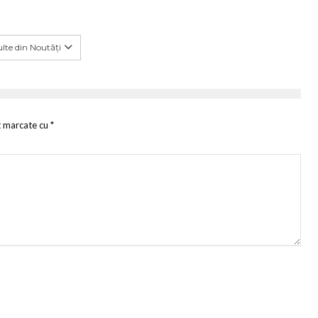
lte din Noutăți
t marcate cu
*