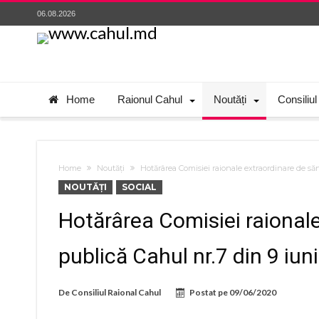
06.08.2026
Home
Raionul Cahul
Noutăți
Consiliul
Home
Noutăți
Hotărârea Comisiei raionale extraordinare de să
NOUTĂȚI
SOCIAL
Hotărârea Comisiei raional
publică Cahul nr.7 din 9 iun
De
Consiliul Raional Cahul
Postat pe
09/06/2020