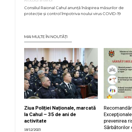
Articolul anterior
Consiliul Raional Cahul anunță înăspirea măsurilor de
protecție și control împotriva noului virus COVID-19
MAI MULTE ÎN NOUTĂȚI
Ziua Poliției Naționale, marcată
Recomandările
la Cahul – 35 de ani de
Excepţionale
activitate
prevenirea ri
Sărbătorilor 
18/12/2025