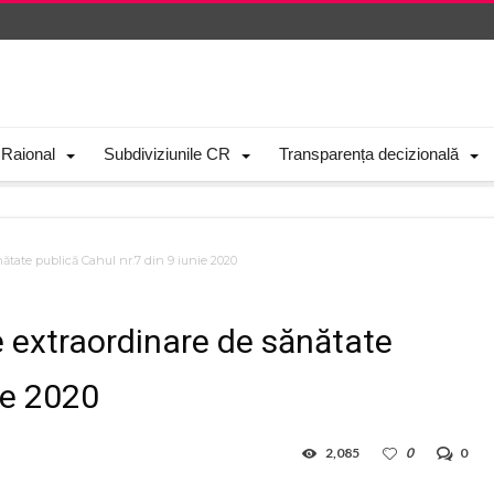
 Raional
Subdiviziunile CR
Transparența decizională
nătate publică Cahul nr.7 din 9 iunie 2020
e extraordinare de sănătate
ie 2020
2,085
0
0