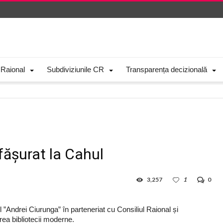
 Raional
Subdiviziunile CR
Transparența decizională
fășurat la Cahul
3,257
1
0
 ”Andrei Ciurunga” în parteneriat cu Consiliul Raional și
ea bibliotecii moderne.