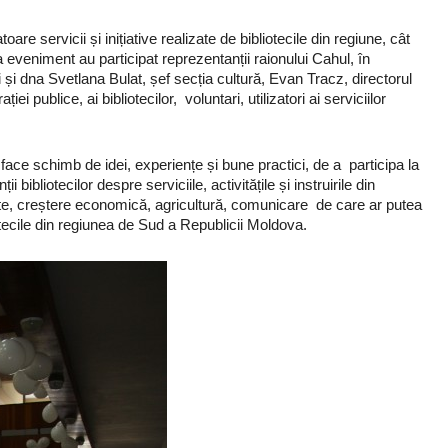
re servicii și inițiative realizate de bibliotecile din regiune, cât
La eveniment au participat reprezentanții raionului Cahul, în
 și dna Svetlana Bulat, șef secția cultură, Evan Tracz, directorul
i publice, ai bibliotecilor, voluntari, utilizatori ai serviciilor
a face schimb de idei, experiențe și bune practici, de a participa la
i bibliotecilor despre serviciile, activitățile și instruirile din
ate, creștere economică, agricultură, comunicare de care ar putea
otecile din regiunea de Sud a Republicii Moldova.