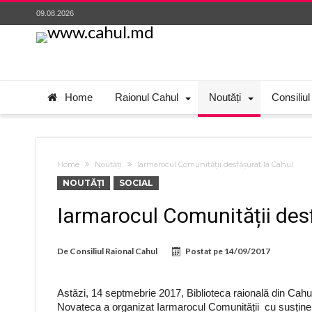
09.08.2026
Home
Raionul Cahul
Noutăți
Consiliul
Home
Noutăți
Iarmarocul Comunității desfășurat la Cahul
NOUTĂȚI
SOCIAL
Iarmarocul Comunității des
De
Consiliul Raional Cahul
Postat pe
14/09/2017
Astăzi, 14 septmebrie 2017, Biblioteca raională din Cahul
Novateca a organizat Iarmarocul Comunității cu susținer