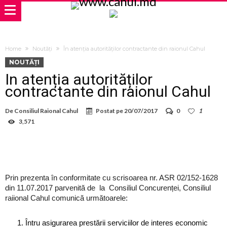
Home
Noutăți
În atenția autorităților contractante din raionul Cahul
NOUTĂȚI
În atenția autorităților
contractante din raionul Cahul
De
Consiliul Raional Cahul
Postat pe
20/07/2017
0
1
3,571
Prin prezenta în conformitate cu scrisoarea nr. ASR 02/152-1628
din 11.07.2017 parvenită de la Consiliul Concurenței, Consiliul
raiional Cahul comunică următoarele:
Întru asigurarea prestării serviciilor de interes economic