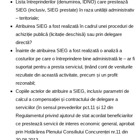
Lista întreprinderilor (denumirea, IDNO) care prestează
SIEG (inclusiv, SIEG prestate) în raza unității administrativ
– teritoriale;
Atribuirea SIEG a fost realizată în cadrul unei proceduri de
achiziție publică (licitație deschisă) sau prin delegare
directă?
Înainte de atribuirea SIEG a fost realizată o analiză a
costurilor pe care o întreprindere bine administrată le – ar fi
suportat pentru a presta serviciul, ținând cont de veniturile
rezultate din această activitate, precum și un profit
rezonabil;
Copiile actelor de atribuire a SIEG, inclusiv parametri de
calcul a compensației și contractului de delegare a
serviciilor (în sensul prevederilor pct.11 și 12 din
Regulamentul privind ajutorul de stat acordat beneficiarilor
ce prestează servicii de interes economic general, aprobat
prin Hotărârea Plenului Consiliului Concurenței nr.11 din
30.08.2013.