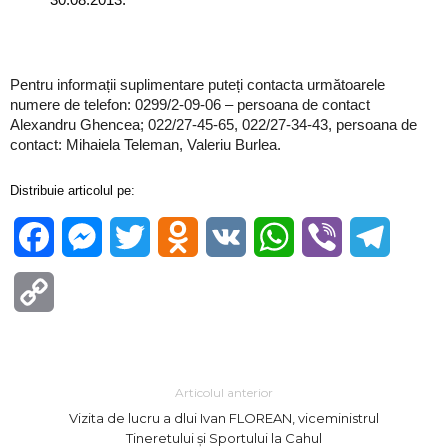
Pentru informații suplimentare puteți contacta următoarele
numere de telefon: 0299/2-09-06 – persoana de contact
Alexandru Ghencea; 022/27-45-65, 022/27-34-43, persoana de
contact: Mihaiela Teleman, Valeriu Burlea.
Distribuie articolul pe:
Facebook
Messenger
Twitter
Odnoklassniki
VK
WhatsApp
Viber
Telegra
Copy
Link
Articolul anterior
Vizita de lucru a dlui Ivan FLOREAN, viceministrul
Tineretului și Sportului la Cahul