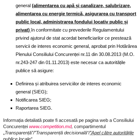
general
(alimentarea cu apă și canalizare, salubrizare,
alimentarea cu energie termică, asigurarea cu transport
public local, administrarea fondului locativ public și
privat)
în conformitate cu prevederile Regulamentului
privind ajutorul de stat acordat beneficiarilor ce prestează
servicii de interes economic general, aprobat prin Hotărârea
Plenului Consiliului Concurenței nr.11 din 30.08.2013 (M.O.
nr.243-247 din 01.11.2013) este necesar ca autoritățile
publice să asigure:
Definirea și atribuirea serviciilor de interes economic
general (SIEG);
Notificarea SIEG;
Raportarea SIEG.
Informația detaliată poate fi accesată pe pagina web a Consiliului
Concurenței
www.competition.md
,
compartimentul
„
Transparență
”/”Transparență decisională“/
”Apel către autoritățile
publice locale“.