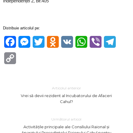
Independenței 2, bir.405
Distribuie articolul pe:
Facebook
Messenger
Twitter
Odnoklassniki
VK
WhatsApp
Viber
Telegra
Copy
Link
Articolul anterior
Vrei să devii rezident al Incubatorului de Afaceri
Cahul?
Următorul articol
Activitățile principale ale Consiliului Raional și
Aparatului Președintelui Raionului Cahul pentru