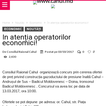
Home
Noutăți
Economic
În atenția operatorilor economici!
ECONOMIC
NOUTĂȚI
În atenția operatorilor
economici!
De
Consiliul Raional Cahul
Postat pe
03/03/2017
0
0
2,430
Consiliul Raional Cahul organizează concurs prin cererea ofertei
de preț privind construcția gazoductului de presiune înaltă Cahul –
Andrușul de Sus – Badicul Moldovenesc – Doina, tronsonul
Badicul Moldovenesc . Concursul va avea loc pe data de
13.03.2017, ora 10:00.
Ofertele se pot depune pe adresa: or. Cahul, str. Piața