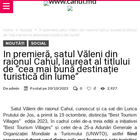
Home
Noutăți
În premieră, satul Văleni din raionul Cahul, laureat al titlului
de ”cea mai bună destinație turistică din lume”
NOUTĂȚI
SOCIAL
În premieră, satul Văleni din
raionul Cahul, laureat al titlului
de ”cea mai bună destinație
turistică din lume”
De
admin
Postat pe
20/10/2023
0
0
2,927
Satul Văleni din raionul Cahul, cunoscut și ca sat din Lunca
Prutului de Jos, a primit la 19 octombrie, distincția ”Best Tourism
Villages” ediția 2023, în cadrul celei de-a treia ediții a inițiativei
”Best Tourism Villages” și celei de-a 25-a Adunări Generale a
Organizației Mondiale a Turismului (UNWTO), astfel
fiind
recunoscut drept unul dintre cele mai frumoase sate turistice