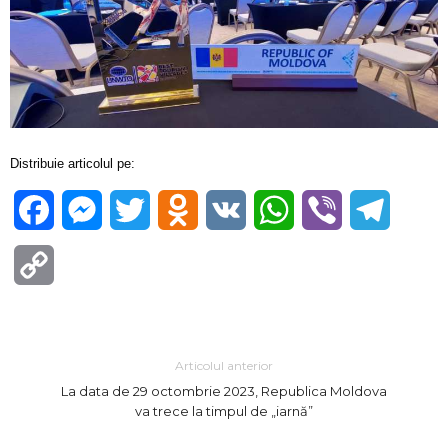
Distribuie articolul pe:
Facebook
Messenger
Twitter
Odnoklassniki
VK
WhatsApp
Viber
Telegra
Copy
Link
Articolul anterior
La data de 29 octombrie 2023, Republica Moldova
va trece la timpul de „iarnă”