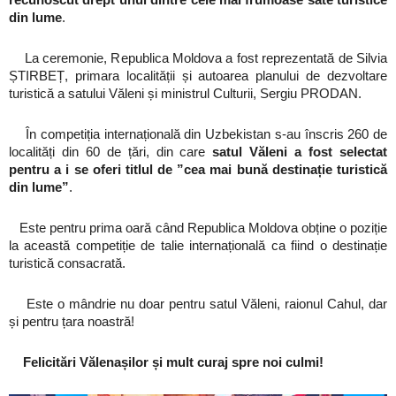
din lume
.
La ceremonie, Republica Moldova a fost reprezentată de Silvia
ȘTIRBEȚ, primara localității și autoarea planului de dezvoltare
turistică a satului Văleni și ministrul Culturii, Sergiu PRODAN.
În competiția internațională din Uzbekistan s-au înscris 260 de
localități din 60 de țări, din care
satul Văleni a fost selectat
pentru a i se oferi titlul de ”cea mai bună destinație turistică
din lume”
.
Este pentru prima oară când Republica Moldova obține o poziție
la această competiție de talie internațională ca fiind o destinație
turistică consacrată.
Este o mândrie nu doar pentru satul Văleni, raionul Cahul, dar
și pentru țara noastră!
Felicitări Vălenașilor și mult curaj spre noi culmi!