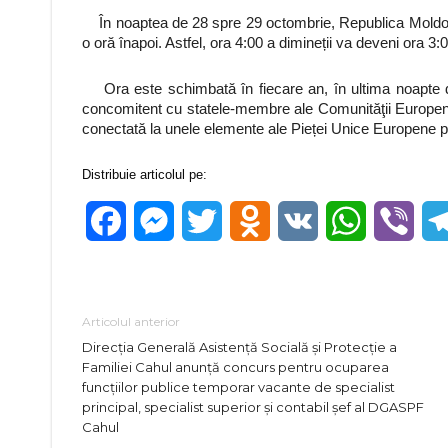
În noaptea de 28 spre 29 octombrie, Republica Moldova v
o oră înapoi. Astfel, ora 4:00 a dimineții va deveni ora 3:0
Ora este schimbată în fiecare an, în ultima noapte 
concomitent cu statele-membre ale Comunităţii Europene
conectată la unele elemente ale Pieței Unice Europene p
Distribuie articolul pe:
Facebook
Messenger
Twitter
Odnoklassniki
VK
WhatsApp
Vibe
Articolul anterior
Direcția Generală Asistență Socială și Protecție a
Familiei Cahul anunță concurs pentru ocuparea
funcțiilor publice temporar vacante de specialist
principal, specialist superior și contabil șef al DGASPF
Cahul