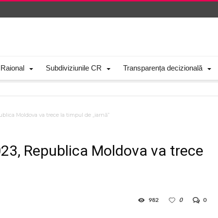
 Raional
Subdiviziunile CR
Transparența decizională
blica Moldova va trece la timpul de „iarnă”
23, Republica Moldova va trece
982
0
0