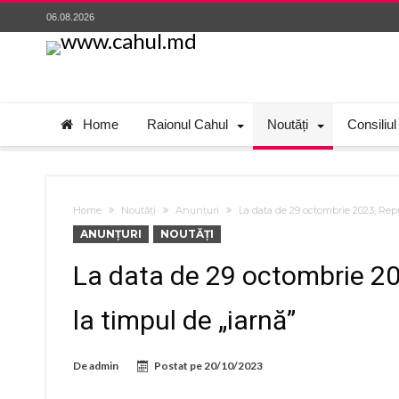
06.08.2026
Home
Raionul Cahul
Noutăți
Consiliul
Home
Noutăți
Anunțuri
La data de 29 octombrie 2023, Repu
ANUNȚURI
NOUTĂȚI
La data de 29 octombrie 20
la timpul de „iarnă”
De
admin
Postat pe
20/10/2023