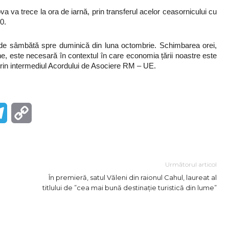
a trece la ora de iarnă, prin transferul acelor ceasornicului cu
0.
de sâmbătă spre duminică din luna octombrie. Schimbarea orei,
, este necesară în contextul în care economia țării noastre este
rin intermediul Acordului de Asociere RM – UE.
r
Telegram
Copy
Link
Următorul articol
În premieră, satul Văleni din raionul Cahul, laureat al
titlului de ”cea mai bună destinație turistică din lume”