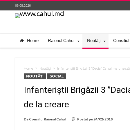
06.08.2026
Home
Raionul Cahul
Noutăți
Consiliul
Home
Noutăți
Infanteriștii Brigăzii 3 ”Dacia” Cahul marchează
NOUTĂȚI
SOCIAL
Infanteriștii Brigăzii 3 ”Da
de la creare
De
Consiliul Raional Cahul
Postat pe
24/02/2018