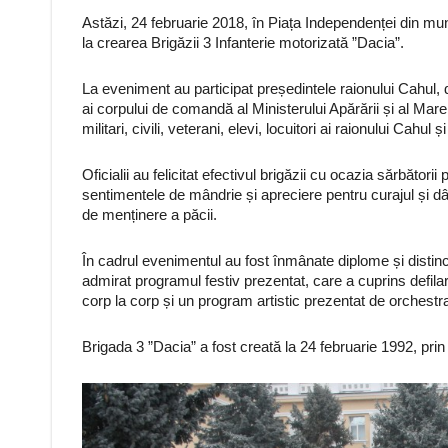
Astăzi, 24 februarie 2018, în Piața Independenței din mun
la crearea Brigăzii 3 Infanterie motorizată ”Dacia”.
La eveniment au participat președintele raionului Cahul
ai corpului de comandă al Ministerului Apărării și al Marel
militari, civili, veterani, elevi, locuitori ai raionului Cahul 
Oficialii au felicitat efectivul brigăzii cu ocazia sărbător
sentimentele de mândrie și apreciere pentru curajul și dârz
de menținere a păcii.
În cadrul evenimentul au fost înmânate diplome și distincț
admirat programul festiv prezentat, care a cuprins defilare
corp la corp și un program artistic prezentat de orchestra
Brigada 3 ”Dacia” a fost creată la 24 februarie 1992, pri