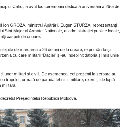
icipiul Cahul, a avut loc ceremonia dedicată aniversării a 26-a de
, dl Ion GROZA, ministrul Apărării, Eugen STURZA, reprezentanți
ui Stat Major al Armatei Naționale, ai administrației publice locale,
și alți oaspeți de onoare.
ii prilejuite de marcarea a 26 de ani de la creare, exprimându-și
enia cu care militarii ”Daciei” și-au îndeplinit datoria și misiunile
ii unor militari și civili. De asemenea, cei prezenți la serbare au
a trupelor, urmată de parada tehnicii militare, exerciții de luptă
 militară.
n decretul Președintelui Republicii Moldova.