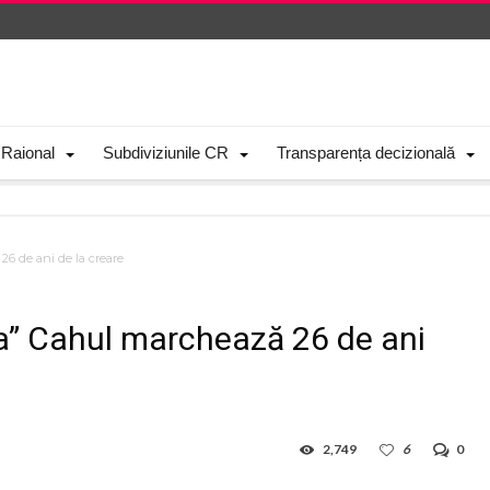
 Raional
Subdiviziunile CR
Transparența decizională
 26 de ani de la creare
cia” Cahul marchează 26 de ani
2,749
6
0