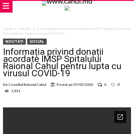
Home
Noutăți
Informația privind donații acordate IMSP Spitalului Raional
Cahul pentru lupta cu virusul COVID-19
NOUTĂȚI
SOCIAL
Informația privind donații
acordate IMSP Spitalului
Raional Cahul pentru lupta cu
virusul COVID-19
De
Consiliul Raional Cahul
Postat pe
07/05/2020
0
0
1,851