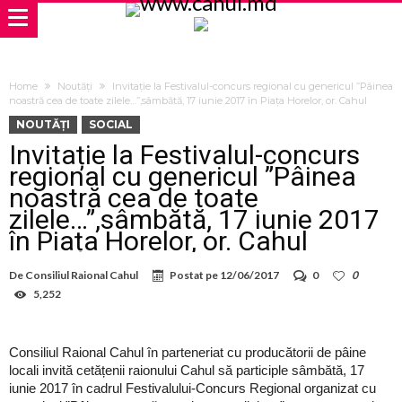
Home
Noutăți
Invitație la Festivalul-concurs regional cu genericul ”Pâinea
noastră cea de toate zilele…”,sâmbătă, 17 iunie 2017 în Piața Horelor, or. Cahul
NOUTĂȚI
SOCIAL
Invitație la Festivalul-concurs
regional cu genericul ”Pâinea
noastră cea de toate
zilele…”,sâmbătă, 17 iunie 2017
în Piața Horelor, or. Cahul
De
Consiliul Raional Cahul
Postat pe
12/06/2017
0
0
5,252
Consiliul Raional Cahul în parteneriat cu producătorii de pâine
locali invită cetățenii raionului Cahul să participle sâmbătă, 17
iunie 2017 în cadrul Festivalului-Concurs Regional organizat cu