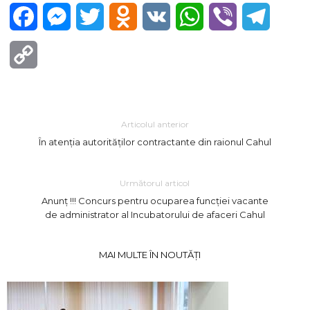
Facebook
Messenger
Twitter
Odnoklassniki
VK
WhatsApp
Viber
Telegra
Copy
Link
Articolul anterior
În atenția autorităților contractante din raionul Cahul
Următorul articol
Anunț !!! Concurs pentru ocuparea funcției vacante
de administrator al Incubatorului de afaceri Cahul
MAI MULTE ÎN NOUTĂȚI