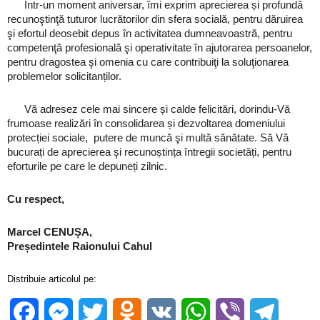
Într-un moment aniversar, îmi exprim aprecierea și profundă
recunoştinţă tuturor lucrătorilor din sfera socială, pentru dăruirea
şi efortul deosebit depus în activitatea dumneavoastră, pentru
competenţă profesională şi operativitate în ajutorarea persoanelor,
pentru dragostea şi omenia cu care contribuiţi la soluţionarea
problemelor solicitanților.
Vă adresez cele mai sincere și calde felicitări, dorindu-Vă
frumoase realizări în consolidarea și dezvoltarea domeniului
protecției sociale, putere de muncă şi multă sănătate. Să Vă
bucurați de aprecierea şi recunoștința întregii societăți, pentru
eforturile pe care le depuneți zilnic.
Cu respect,
Marcel CENUȘA,
Președintele Raionului Cahul
Distribuie articolul pe:
Facebook
Messenger
Twitter
Odnoklassniki
VK
WhatsApp
Viber
Telegra