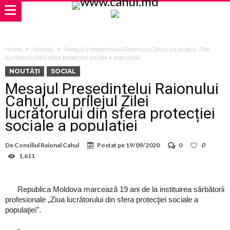
Home
Noutăți
Mesajul Președintelui Raionului Cahul, cu prilejul Zilei
lucrătorului din sfera protecției sociale a populației
NOUTĂȚI
SOCIAL
Mesajul Președintelui Raionului
Cahul, cu prilejul Zilei
lucrătorului din sfera protecției
sociale a populației
De
Consiliul Raional Cahul
Postat pe
19/09/2020
0
0
1,611
Republica Moldova marcează 19 ani de la instituirea sărbătorii
profesionale „Ziua lucrătorului din sfera protecţiei sociale a
populaţiei”.