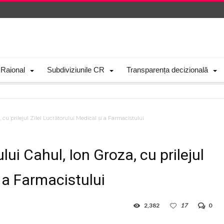
 Raional
Subdiviziunile CR
Transparența decizională
 cu prilejul Zilei Lucrătorului Medical și a Farmacistului
lui Cahul, Ion Groza, cu prilejul
i a Farmacistului
2,382
17
0