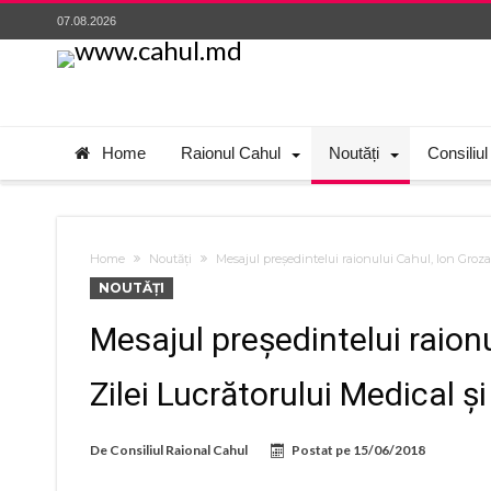
07.08.2026
Home
Raionul Cahul
Noutăți
Consiliul
Home
Noutăți
Mesajul președintelui raionului Cahul, Ion Groza,
NOUTĂȚI
Mesajul președintelui raionu
Zilei Lucrătorului Medical ș
De
Consiliul Raional Cahul
Postat pe
15/06/2018