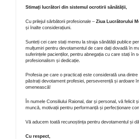
Stimați lucrători din sistemul ocrotirii sănătății,
Cu prilejul sărbătorii profesionale –
Ziua Lucrătorului Me
și înalte considerațiuni.
Sunteți cei care stați mereu la straja sănătății publice 
mulțumiri pentru devotamentul de care dați dovadă în munc
suferințele pacienților, pentru abnegația cu care stați în s
profesionalism și dedicație.
Profesia pe care o practicați este considerată una dintr
păstrați devotament profesiei, perseverență și ardoare în
omenească!
În numele Consiliului Raional, dar și personal, vă felicit
muncă, motivații pentru performanță și perfecționare cont
Vă aducem toată recunoștința pentru devotamentul și d
Cu respect,