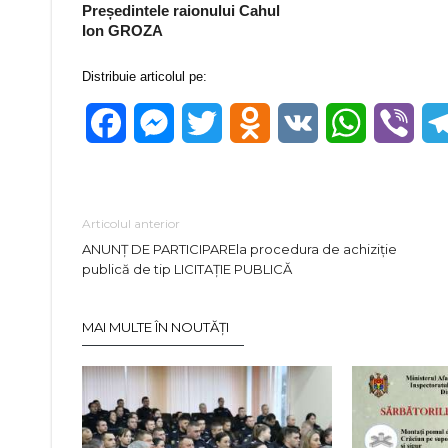
Președintele raionului Cahul
Ion GROZA
Distribuie articolul pe:
Facebook
Messenger
Twitter
Odnoklassniki
VK
WhatsApp
Vibe
Articolul anterior
ANUNȚ DE PARTICIPAREla procedura de achiziție
publică de tip LICITAŢIE PUBLICĂ
MAI MULTE ÎN NOUTĂȚI