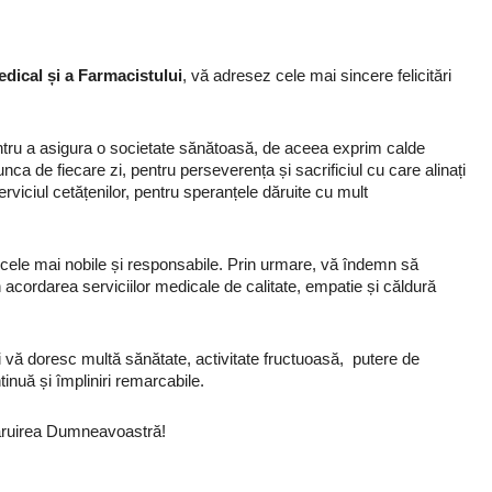
dical și a Farmacistului
, vă adresez cele mai sincere felicitări
pentru a asigura o societate sănătoasă, de aceea exprim calde
a de fiecare zi, pentru perseverența și sacrificiul cu care alinați
erviciul cetățenilor, pentru speranțele dăruite cu mult
e cele mai nobile și responsabile. Prin urmare, vă îndemn să
 acordarea serviciilor medicale de calitate, empatie și căldură
 și vă doresc multă sănătate, activitate fructuoasă, putere de
inuă și împliniri remarcabile.
ăruirea Dumneavoastră!