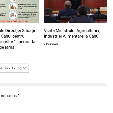
 Direcţiei Situaţii
Vizita Ministrului Agriculturii și
 Cahul pentru
Industriei Alimentare la Cahul
scurilor în perioada
16/12/2025
de iarnă
lte din Noutăți
t marcate cu
*