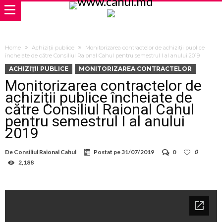
Home
Achiziții publice
Monitorizarea contractelor de achiziții publice
încheiate de către Consiliul Raional Cahul pentru semestrul I al anului 2019
ACHIZIȚII PUBLICE
MONITORIZAREA CONTRACTELOR
Monitorizarea contractelor de
achiziții publice încheiate de
către Consiliul Raional Cahul
pentru semestrul I al anului
2019
De
Consiliul Raional Cahul
Postat pe
31/07/2019
0
0
2,188