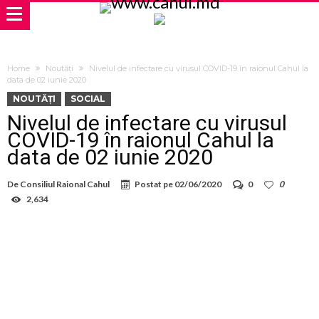
Home
Noutăți
Nivelul de infectare cu virusul COVID-19 în raionul Cahul la
data de 02 iunie 2020
NOUTĂȚI
SOCIAL
Nivelul de infectare cu virusul
COVID-19 în raionul Cahul la
data de 02 iunie 2020
De
Consiliul Raional Cahul
Postat pe
02/06/2020
0
0
2,634