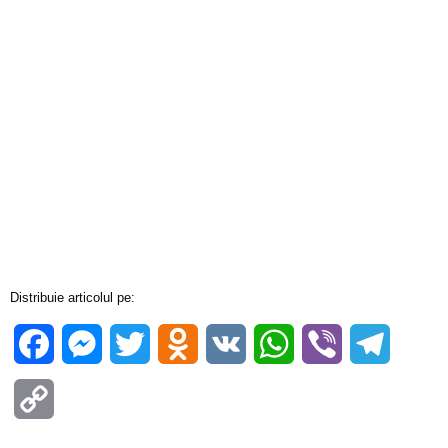
Distribuie articolul pe:
Facebook
Messenger
Twitter
Odnoklassniki
VK
WhatsApp
Viber
Telegra
Copy
Link