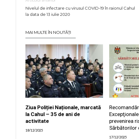
Articolul anterior
Nivelul de infectare cu virusul COVID-19 în raionul Cahul
la data de 13 iulie 2020
MAI MULTE ÎN NOUTĂȚI
Ziua Poliției Naționale, marcată
Recomandările
la Cahul – 35 de ani de
Excepţionale
activitate
prevenirea ri
Sărbătorilor 
18/12/2025
17/12/2025