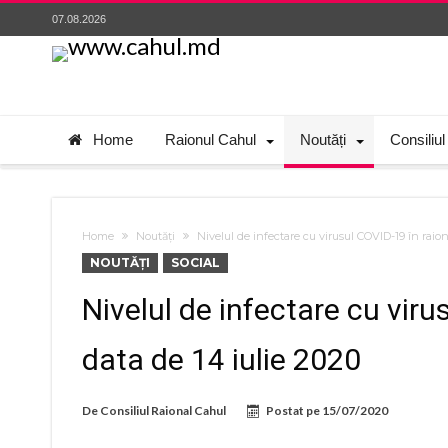
07.08.2026
Home
Raionul Cahul
Noutăți
Consiliul
Home
Noutăți
Nivelul de infectare cu virusul COVID-19 în raion
NOUTĂȚI
SOCIAL
Nivelul de infectare cu viru
data de 14 iulie 2020
De
Consiliul Raional Cahul
Postat pe
15/07/2020