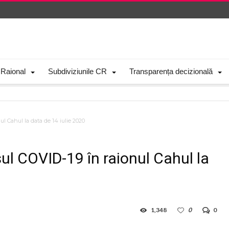
 Raional
Subdiviziunile CR
Transparența decizională
ul Cahul la data de 14 iulie 2020
sul COVID-19 în raionul Cahul la
1,348
0
0