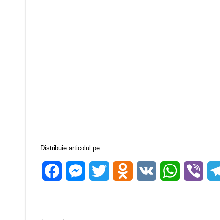
Distribuie articolul pe:
Facebook
Messenger
Twitter
Odnoklassniki
VK
WhatsApp
Vibe