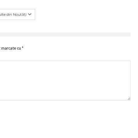
lte din Noutăți
t marcate cu
*