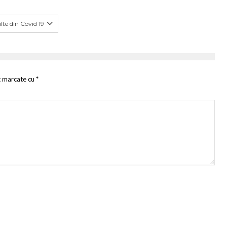
te din Covid 19
t marcate cu
*