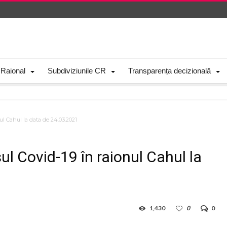
 Raional
Subdiviziunile CR
Transparența decizională
nul Cahul la data de 24.03.2021
sul Covid-19 în raionul Cahul la
1,430
0
0