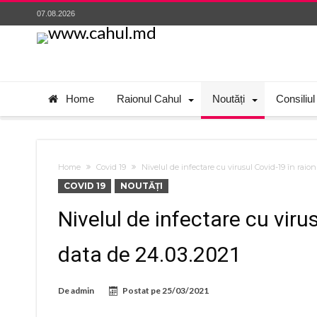
07.08.2026
Home
Raionul Cahul
Noutăți
Consiliul
Home
Covid 19
Nivelul de infectare cu virusul Covid-19 în raio
COVID 19
NOUTĂȚI
Nivelul de infectare cu viru
data de 24.03.2021
De
admin
Postat pe
25/03/2021